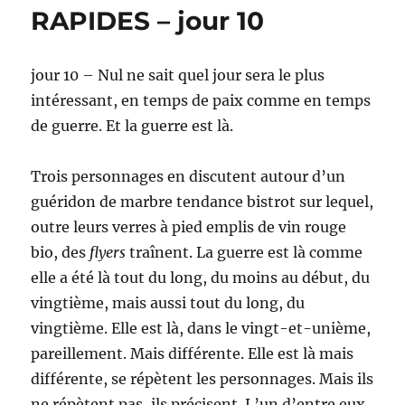
RAPIDES
RAPIDES – jour 10
–
jour
11
jour 10 – Nul ne sait quel jour sera le plus
intéressant, en temps de paix comme en temps
de guerre. Et la guerre est là.
Trois personnages en discutent autour d’un
guéridon de marbre tendance bistrot sur lequel,
outre leurs verres à pied emplis de vin rouge
bio, des
flyers
traînent. La guerre est là comme
elle a été là tout du long, du moins au début, du
vingtième, mais aussi tout du long, du
vingtième. Elle est là, dans le vingt-et-unième,
pareillement. Mais différente. Elle est là mais
différente, se répètent les personnages. Mais ils
ne répètent pas, ils précisent. L’un d’entre eux