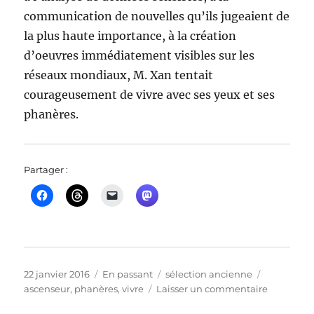
communication de nouvelles qu’ils jugeaient de
la plus haute importance, à la création
d’oeuvres immédiatement visibles sur les
réseaux mondiaux, M. Xan tentait
courageusement de vivre avec ses yeux et ses
phanères.
Partager :
Publié
Format
Catégories
Étiquettes
22 janvier 2016
En passant
sélection ancienne
le
sur
ascenseur
,
phanères
,
vivre
Laisser un commentaire
des