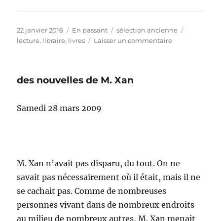
Publié
Format
Catégories
Étiquettes
22 janvier 2016
En passant
sélection ancienne
le
sur
lecture
,
libraire
,
livres
Laisser un commentaire
comment
un
libraire
des nouvelles de M. Xan
et
de
quoi
Samedi 28 mars 2009
M. Xan n’avait pas disparu, du tout. On ne
savait pas nécessairement où il était, mais il ne
se cachait pas. Comme de nombreuses
personnes vivant dans de nombreux endroits
au milieu de nombreux autres, M. Xan menait