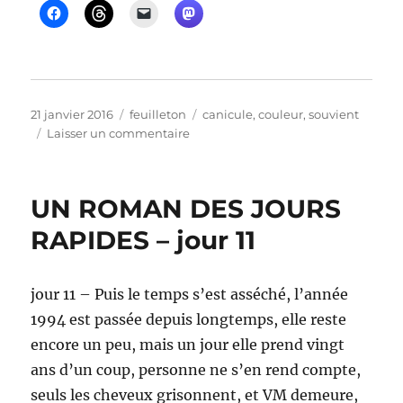
Publié
Catégories
Étiquettes
21 janvier 2016
feuilleton
canicule
,
couleur
,
souvient
le
sur
Laisser un commentaire
UN
ROMAN
DES
UN ROMAN DES JOURS
JOURS
RAPIDES
RAPIDES – jour 11
–
jour
12
jour 11 – Puis le temps s’est asséché, l’année
1994 est passée depuis longtemps, elle reste
encore un peu, mais un jour elle prend vingt
ans d’un coup, personne ne s’en rend compte,
seuls les cheveux grisonnent, et VM demeure,