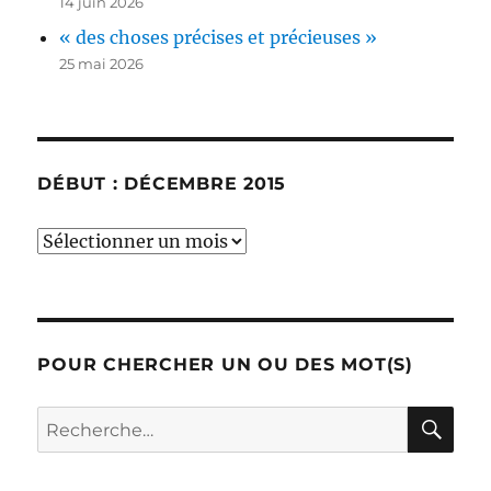
14 juin 2026
« des choses précises et précieuses »
25 mai 2026
DÉBUT : DÉCEMBRE 2015
début
:
décembre
2015
POUR CHERCHER UN OU DES MOT(S)
RE
Recherche
pour :