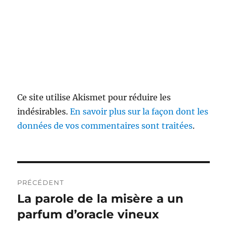
Ce site utilise Akismet pour réduire les
indésirables.
En savoir plus sur la façon dont les
données de vos commentaires sont traitées
.
Navigation
PRÉCÉDENT
de
La parole de la misère a un
Publication
précédente :
parfum d’oracle vineux
l’article