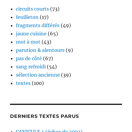
circuits courts
(73)
feuilleton
(17)
fragments différés
(49)
jaune cuisine
(65)
mot à mot
(43)
parution & alentours
(9)
pas de côté
(67)
sang refroidi
(54)
sélection ancienne
(39)
textes
(100)
DERNIERS TEXTES PARUS
CANICULE 4 (échos de 2003)