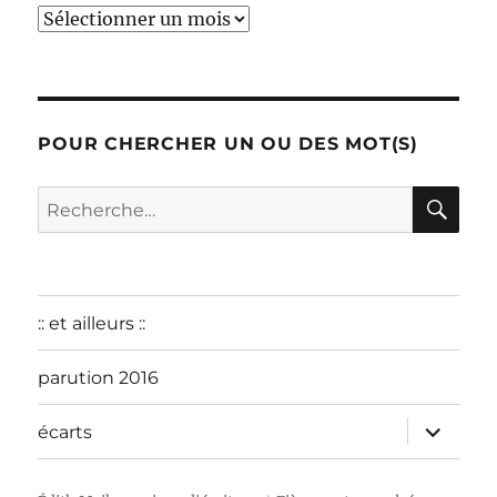
début
:
décembre
2015
POUR CHERCHER UN OU DES MOT(S)
RE
Recherche
pour :
:: et ailleurs ::
parution 2016
ouvrir
écarts
le
sous-
menu