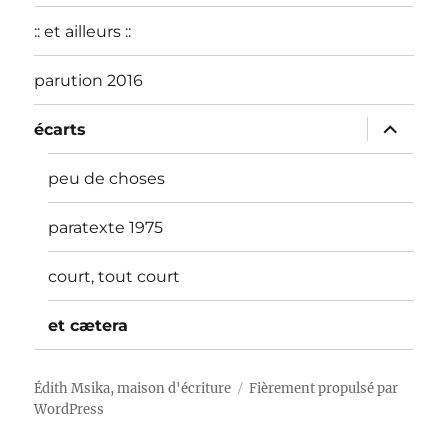
:: et ailleurs ::
parution 2016
ouvrir
écarts
le
sous-
menu
peu de choses
paratexte 1975
court, tout court
et cætera
Édith Msika, maison d'écriture
Fièrement propulsé par
WordPress