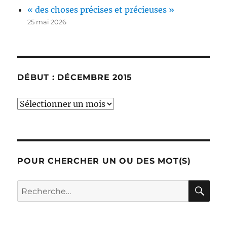
« des choses précises et précieuses »
25 mai 2026
DÉBUT : DÉCEMBRE 2015
début
:
décembre
2015
POUR CHERCHER UN OU DES MOT(S)
RE
Recherche
pour :