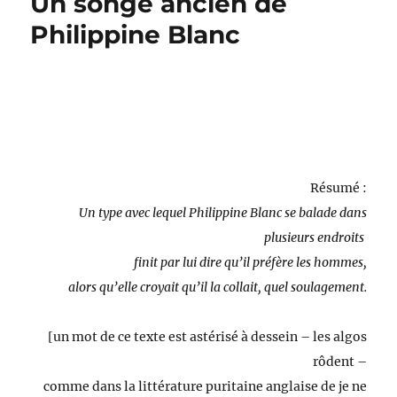
Un songe ancien de
plus
ne
Philippine Blanc
pas
(sauf
si)
Résumé :
Un type avec lequel Philippine Blanc se balade dans
plusieurs endroits
finit par lui dire qu’il préfère les hommes,
alors qu’elle croyait qu’il la collait, quel soulagement.
[un mot de ce texte est astérisé à dessein – les algos
rôdent –
comme dans la littérature
puritaine anglaise
de je ne