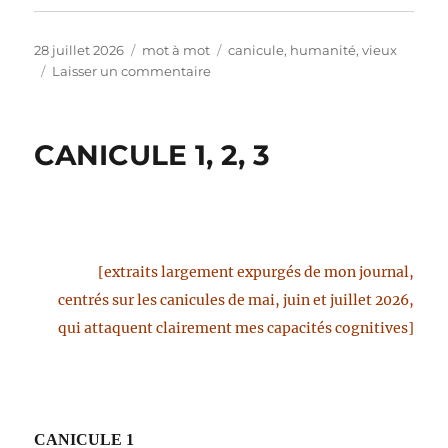
Publié
Catégories
Étiquettes
28 juillet 2026
mot à mot
canicule
,
humanité
,
vieux
le
sur
Laisser un commentaire
CANICULE
4
(échos
CANICULE 1, 2, 3
de
2003)
[extraits largement expurgés de mon journal,
centrés sur les canicules de mai, juin et juillet 2026,
qui attaquent clairement mes capacités cognitives]
CANICULE 1