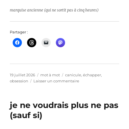
marquise ancienne (qui ne sortit pas à cinq heures)
Partager :
Publié
Catégories
Étiquettes
19 juillet 2026
mot à mot
canicule
,
échapper
,
le
sur
obsession
Laisser un commentaire
CANICULE
1,
2,
je ne voudrais plus ne pas
3
(sauf si)