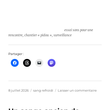
essai sons pour une
rencontre, chantier « pidou », surveillance
Partager :
Publié
Catégories
sur
8 juillet 2026
sang refroidi
Laisser un commentaire
le
je
ne
voudrai