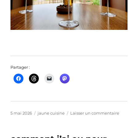
Partager :
Publié
Catégories
sur
5 mai 2026
jaune cuisine
Laisser un commentaire
le
ce
fut
l’avant