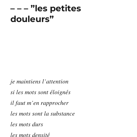
morts
– – – ”les petites
dans
l’arros(p)
douleurs”
je maintiens l’attention
si les mots sont éloignés
il faut m’en rapprocher
les mots sont la substance
les mots durs
les mots densité