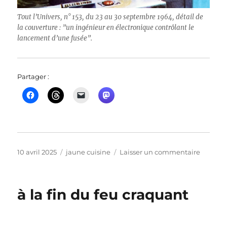
Tout l’Univers, n° 153, du 23 au 30 septembre 1964, détail de
la couverture : ”un ingénieur en électronique contrôlant le
lancement d’une fusée”.
Partager :
Publié
Catégories
sur
10 avril 2025
jaune cuisine
Laisser un commentaire
le
–
–
–
à la fin du feu craquant
”les
petites
douleur