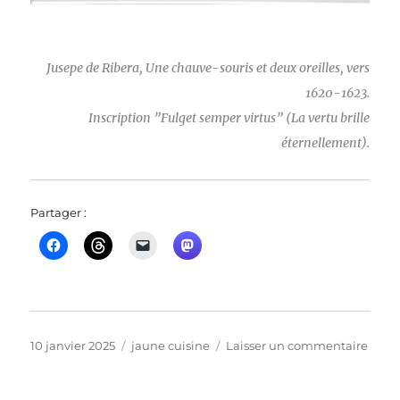
Jusepe de Ribera, Une chauve-souris et deux oreilles, vers
1620-1623.
Inscription ”Fulget semper virtus” (La vertu brille
éternellement).
Partager :
Publié
Catégories
sur
10 janvier 2025
jaune cuisine
Laisser un commentaire
le
ce
qui