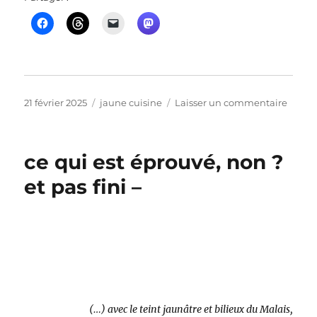
Publié
Catégories
sur
21 février 2025
jaune cuisine
Laisser un commentaire
le
à
la
fin
ce qui est éprouvé, non ?
du
feu
et pas fini –
craqu
(…) avec le teint jaunâtre et bilieux du Malais,