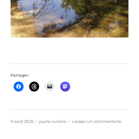
Partager :
Publié
Catégories
sur
9 août 2025
jaune cuisine
Laisser un commentaire
le
trois
lézards