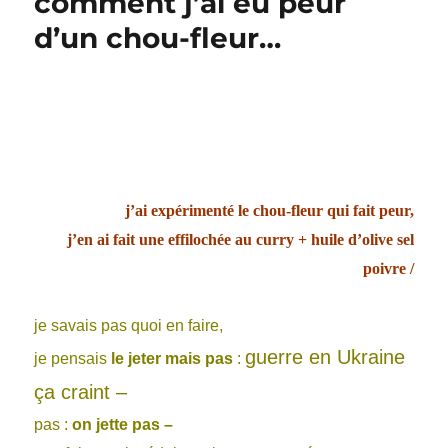
comment j’ai eu peur
cesse
l’avant
d’un chou-fleur…
j’ai expérimenté le chou-fleur qui fait peur,
j’en ai fait une effilochée au curry + huile d’olive sel
poivre /
je savais pas quoi en faire,
guerre en Ukraine
je pensais
le jeter mais pas
:
ça craint –
pas :
on jette pas –