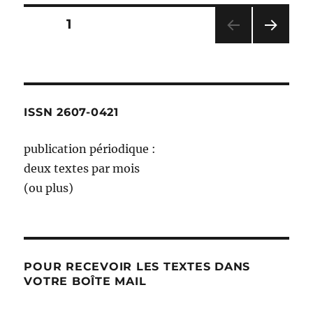
est
éprou
Pagination
PAGE
1
non
?
PAG
des
et
E
pas
SUIV
publications
ANT
fini
E
–
ISSN 2607-0421
publication périodique :
deux textes par mois
(ou plus)
POUR RECEVOIR LES TEXTES DANS
VOTRE BOÎTE MAIL