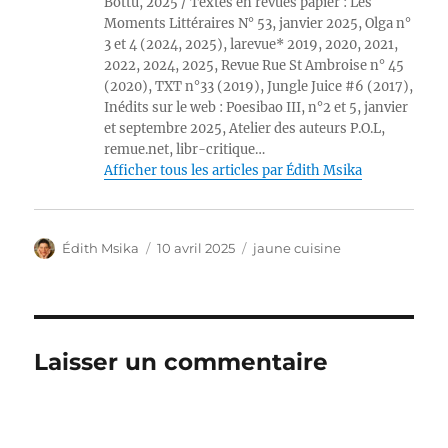
Bottu, 2025 / Textes en revues papier : Les
Moments Littéraires N° 53, janvier 2025, Olga n°
3 et 4 (2024, 2025), larevue* 2019, 2020, 2021,
2022, 2024, 2025, Revue Rue St Ambroise n° 45
(2020), TXT n°33 (2019), Jungle Juice #6 (2017),
Inédits sur le web : Poesibao III, n°2 et 5, janvier
et septembre 2025, Atelier des auteurs P.O.L,
remue.net, libr-critique…
Afficher tous les articles par Édith Msika
Auteur
Publié
Catégories
Édith Msika
10 avril 2025
jaune cuisine
le
Laisser un commentaire