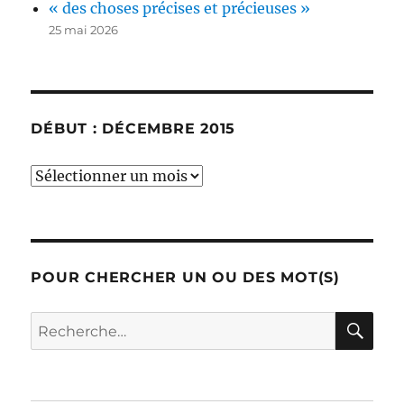
« des choses précises et précieuses »
25 mai 2026
DÉBUT : DÉCEMBRE 2015
début
:
décembre
2015
POUR CHERCHER UN OU DES MOT(S)
RE
Recherche
pour :