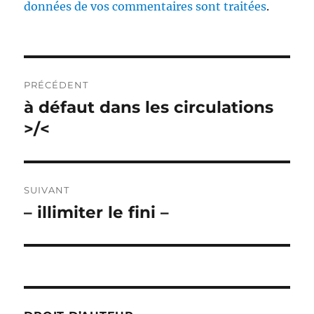
données de vos commentaires sont traitées
.
Navigation
PRÉCÉDENT
de
à défaut dans les circulations
Publication
précédente :
>/<
l’article
SUIVANT
– illimiter le fini –
Publication
suivante :