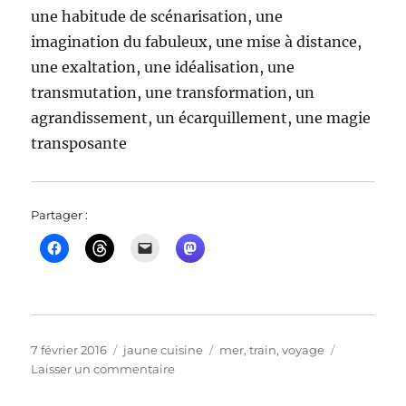
une habitude de scénarisation, une
imagination du fabuleux, une mise à distance,
une exaltation, une idéalisation, une
transmutation, une transformation, un
agrandissement, un écarquillement, une magie
transposante
Partager :
Publié
Catégories
Étiquettes
7 février 2016
jaune cuisine
mer
,
train
,
voyage
le
sur
Laisser un commentaire
sur