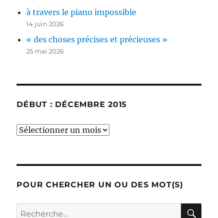
à travers le piano impossible
14 juin 2026
« des choses précises et précieuses »
25 mai 2026
DÉBUT : DÉCEMBRE 2015
début
:
décembre
2015
POUR CHERCHER UN OU DES MOT(S)
RE
Recherche