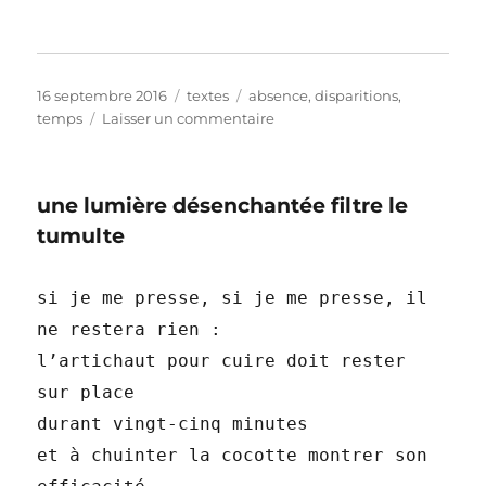
Publié
Catégories
Étiquettes
16 septembre 2016
textes
absence
,
disparitions
,
le
sur
temps
Laisser un commentaire
Eux
et
le
une lumière désenchantée filtre le
dossier
Sofia
tumulte
si je me presse, si je me presse, il
ne restera rien :
l’artichaut pour cuire doit rester
sur place
durant vingt-cinq minutes
et à chuinter la cocotte montrer son