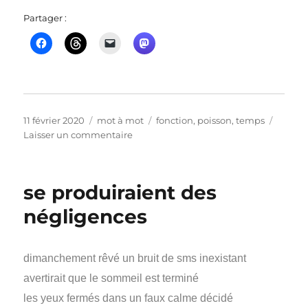
Partager :
Publié
Catégories
Étiquettes
11 février 2020
mot à mot
fonction
,
poisson
,
temps
le
sur
Laisser un commentaire
sucrerie
pianistique
&
se produiraient des
halieutique
négligences
dimanchement rêvé un bruit de sms inexistant
avertirait que le sommeil est terminé
les yeux fermés dans un faux calme décidé