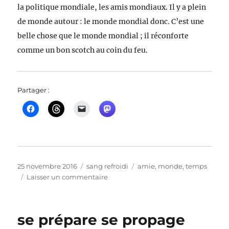
la politique mondiale, les amis mondiaux. Il y a plein
de monde autour : le monde mondial donc. C’est une
belle chose que le monde mondial ; il réconforte
comme un bon scotch au coin du feu.
Partager :
Publié
Catégories
Étiquettes
25 novembre 2016
sang refroidi
amie
,
monde
,
temps
le
sur
Laisser un commentaire
l’amie
⎜les
amis
se prépare se propage
mondiaux