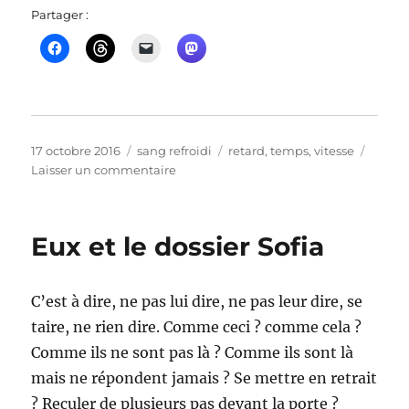
Partager :
Publié
Catégories
Étiquettes
17 octobre 2016
sang refroidi
retard
,
temps
,
vitesse
le
sur
Laisser un commentaire
se
prépare
se
Eux et le dossier Sofia
propage
C’est à dire, ne pas lui dire, ne pas leur dire, se
taire, ne rien dire. Comme ceci ? comme cela ?
Comme ils ne sont pas là ? Comme ils sont là
mais ne répondent jamais ? Se mettre en retrait
? Reculer de plusieurs pas devant la porte ?