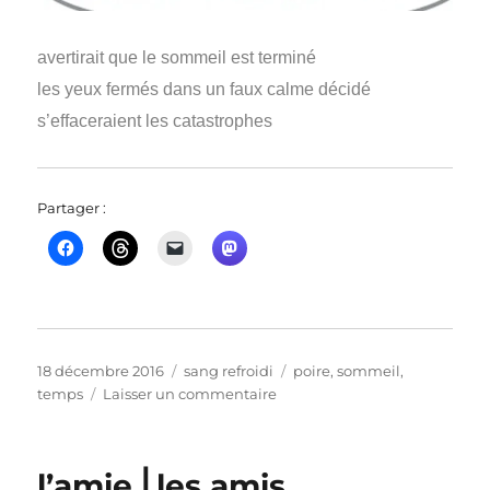
avertirait que le sommeil est terminé
les yeux fermés dans un faux calme décidé
s’effaceraient les catastrophes
Partager :
Publié
Catégories
Étiquettes
18 décembre 2016
sang refroidi
poire
,
sommeil
,
le
sur
temps
Laisser un commentaire
se
produiraient
des
l’amie ⎜les amis
négligences