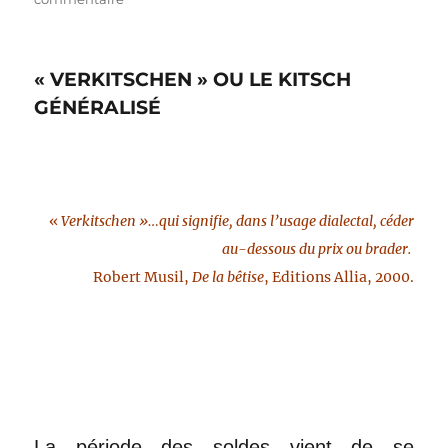
>
ma
douleur
« VERKITSCHEN » OU LE KITSCH
provient
des
GÉNÉRALISÉ
pierres
sèches
>
«
Verkitschen »…qui signifie, dans l’usage dialectal, céder
au-dessous du prix ou brader.
Robert Musil,
De la bêtise
, Editions Allia, 2000.
La période des soldes vient de se