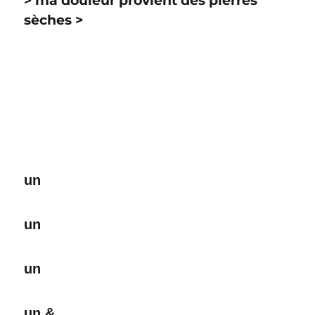
> ma douleur provient des pierres
sèches >
un
un
un
un &