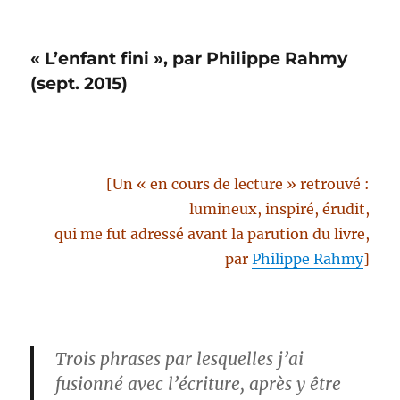
« faisceaux
impitoyables
des
« L’enfant fini », par Philippe Rahmy
plafonniers »
*
(sept. 2015)
[Un « en cours de lecture » retrouvé :
lumineux, inspiré, érudit,
qui me fut adressé
avant la parution du livre,
par
Philippe Rahmy
]
Trois phrases par lesquelles j’ai
fusionné avec l’écriture, après y être