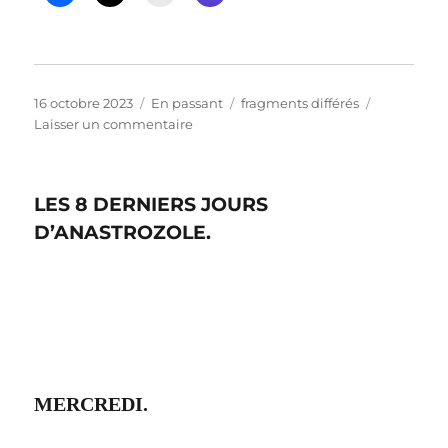
Publié
Format
Catégories
16 octobre 2023
En passant
fragments différés
le
sur
Laisser un commentaire
« une
figue
accompagnée
LES 8 DERNIERS JOURS
d’Abondance
saigne »
D’ANASTROZOLE.
MERCREDI.