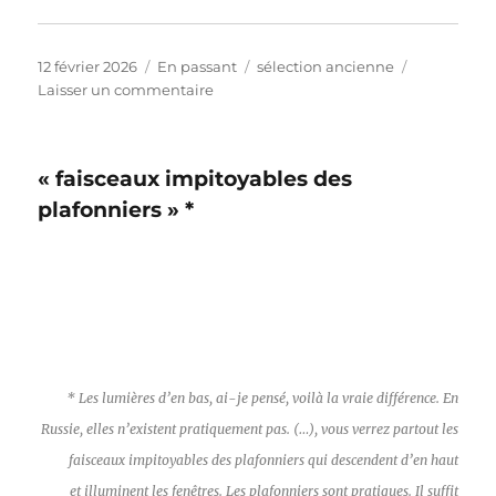
Publié
Format
Catégories
12 février 2026
En passant
sélection ancienne
le
sur
Laisser un commentaire
« VERKITSCHEN »
OU
LE
« faisceaux impitoyables des
KITSCH
GÉNÉRALISÉ
plafonniers » *
* Les lumières d’en bas, ai-je pensé, voilà la vraie différence. En
Russie, elles n’existent pratiquement pas. (…), vous verrez partout les
faisceaux impitoyables des plafonniers qui descendent d’en haut
et illuminent les fenêtres. Les plafonniers sont pratiques. Il suffit