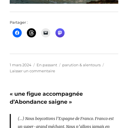
Partager :
Publié
Format
Catégories
1 mars 2024
En passant
parution & alentours
le
sur
Laisser un commentaire
« L’enfant
fini »,
par
« une figue accompagnée
Philippe
Rahmy
d’Abondance saigne »
(sept.
2015)
(…) Nous boycottons l’Espagne de Franco. Franco est
un super-grand méchant. Nous n’allons jamais en