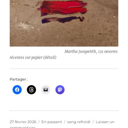
Martha Jungwirth, 131 oeuvres
récentes sur papier (détail)
Partager :
Publié
Format
Catégories
27 février 2026
En passant
sang refroidi
Laisser un
le
sur
commentaire