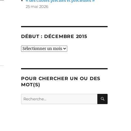
« des choses précises et précieuses »
25 mai 2026
DÉBUT : DÉCEMBRE 2015
début
:
décembre
2015
POUR CHERCHER UN OU DES
MOT(S)
RECHERC
Recherche
pour :