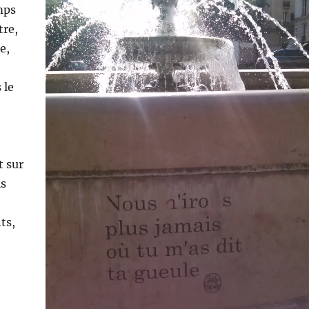
mps
tre,
e,
 le
t sur
is
ts,