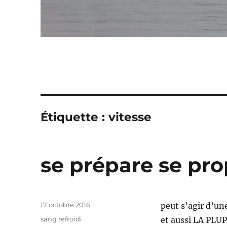
Étiquette :
vitesse
se prépare se pr
Publié
17 octobre 2016
peut s’agir d’une
le
Catégories
sang refroidi
et aussi LA PLU