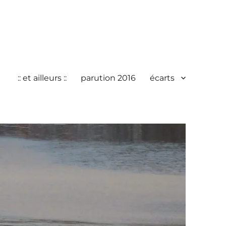
:: et ailleurs ::
parution 2016
écarts