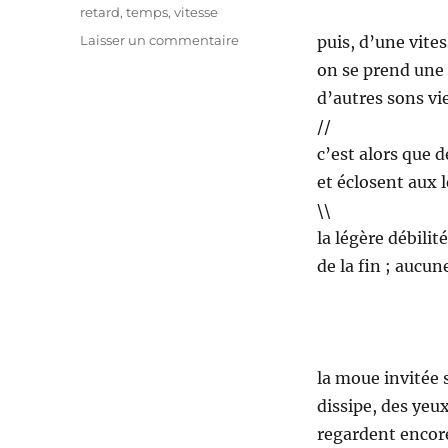
Étiquettes
retard
,
temps
,
vitesse
sur
Laisser un commentaire
puis, d’une vites
se
on se prend une p
prépare
d’autres sons vi
se
propage
//
c’est alors que 
et éclosent aux 
\\
la légère débili
de la fin ; aucu
la moue invitée 
dissipe, des yeux
regardent encor