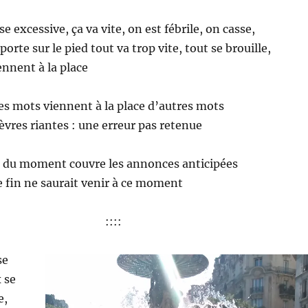
se excessive, ça va vite, on est fébrile, on casse,
orte sur le pied tout va trop vite, tout se brouille,
ennent à la place
des mots viennent à la place d’autres mots
lèvres riantes : une erreur pas retenue
té du moment couvre les annonces anticipées
ne fin ne saurait venir à ce moment
::::
se
 se
e,