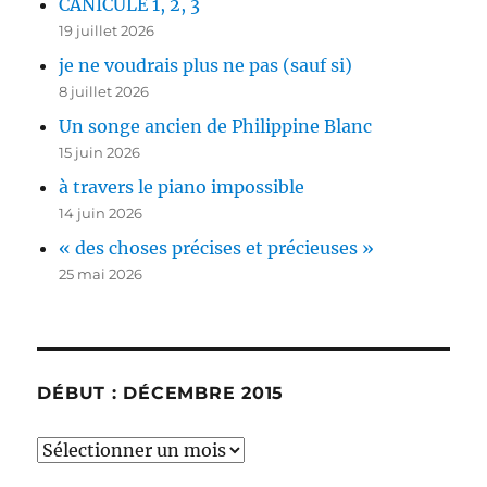
CANICULE 1, 2, 3
19 juillet 2026
je ne voudrais plus ne pas (sauf si)
8 juillet 2026
Un songe ancien de Philippine Blanc
15 juin 2026
à travers le piano impossible
14 juin 2026
« des choses précises et précieuses »
25 mai 2026
DÉBUT : DÉCEMBRE 2015
début
: