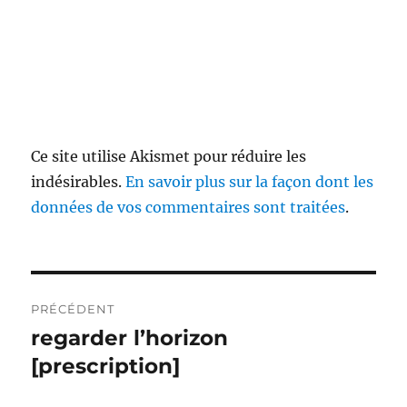
Ce site utilise Akismet pour réduire les
indésirables.
En savoir plus sur la façon dont les
données de vos commentaires sont traitées
.
Navigation
PRÉCÉDENT
de
regarder l’horizon
Publication
précédente :
[prescription]
l’article