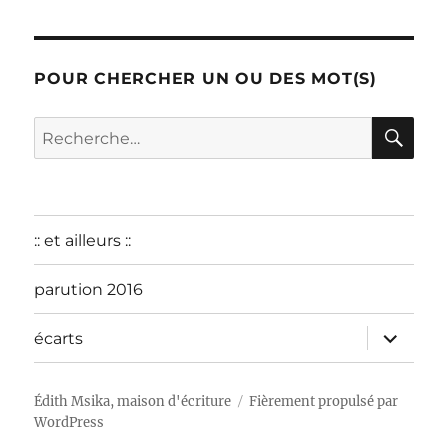
décembre
2015
POUR CHERCHER UN OU DES MOT(S)
RE
Recherche
pour :
:: et ailleurs ::
parution 2016
ouvrir
écarts
le
sous-
menu
Édith Msika, maison d'écriture
Fièrement propulsé par
WordPress