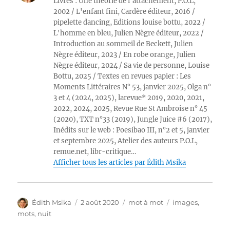
Livres : Une théorie de l'attachement, P.O.L,
2002 / L'enfant fini, Cardère éditeur, 2016 /
pipelette dancing, Editions louise bottu, 2022 /
L'homme en bleu, Julien Nègre éditeur, 2022 /
Introduction au sommeil de Beckett, Julien
Nègre éditeur, 2023 / En robe orange, Julien
Nègre éditeur, 2024 / Sa vie de personne, Louise
Bottu, 2025 / Textes en revues papier : Les
Moments Littéraires N° 53, janvier 2025, Olga n°
3 et 4 (2024, 2025), larevue* 2019, 2020, 2021,
2022, 2024, 2025, Revue Rue St Ambroise n° 45
(2020), TXT n°33 (2019), Jungle Juice #6 (2017),
Inédits sur le web : Poesibao III, n°2 et 5, janvier
et septembre 2025, Atelier des auteurs P.O.L,
remue.net, libr-critique…
Afficher tous les articles par Édith Msika
Auteur
Publié
Catégories
Étiquettes
Édith Msika
2 août 2020
mot à mot
images
,
le
mots
,
nuit