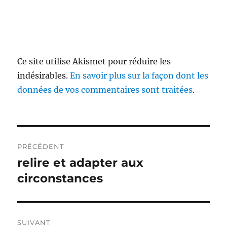
Ce site utilise Akismet pour réduire les
indésirables.
En savoir plus sur la façon dont les
données de vos commentaires sont traitées
.
Navigation
PRÉCÉDENT
de
relire et adapter aux
Publication
précédente :
circonstances
l’article
SUIVANT