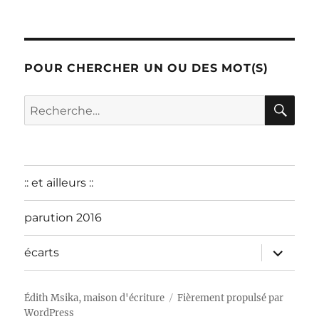
:
décembre
2015
POUR CHERCHER UN OU DES MOT(S)
RE
Recherche
pour :
:: et ailleurs ::
parution 2016
ouvrir
écarts
le
sous-
menu
Édith Msika, maison d'écriture
Fièrement propulsé par
WordPress