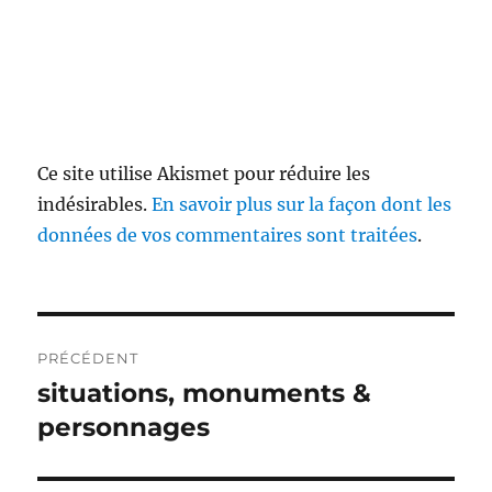
Ce site utilise Akismet pour réduire les
indésirables.
En savoir plus sur la façon dont les
données de vos commentaires sont traitées
.
Navigation
PRÉCÉDENT
de
situations, monuments &
Publication
précédente :
personnages
l’article