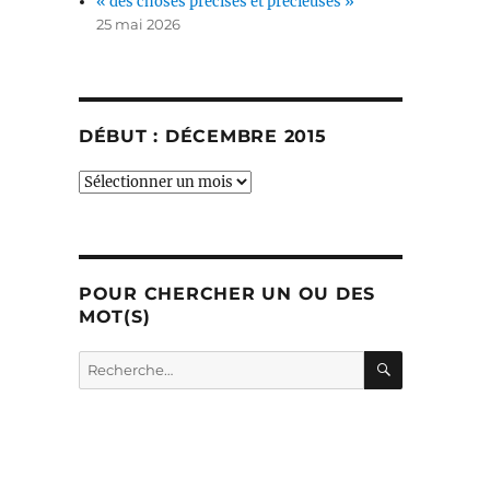
« des choses précises et précieuses »
25 mai 2026
DÉBUT : DÉCEMBRE 2015
début
:
décembre
2015
POUR CHERCHER UN OU DES
MOT(S)
RECHERC
Recherche
pour :