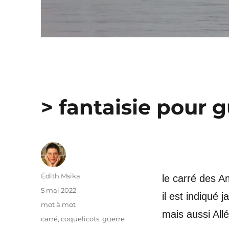
> fantaisie pour g
Auteur
Édith Msika
le carré des A
Publié
5 mai 2022
il est indiqué
le
Catégories
mot à mot
mais aussi All
Étiquettes
carré
,
coquelicots
,
guerre