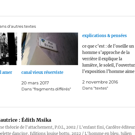
ns d'autres textes
explications & pensées
ce que c’est : de l’oseille un
homme s’approche de la
verrière il explique la
lumière, le soleil, l’ouvertur
l’exposition l’homme aime
el amer
canal vieux réserviste
expliquer on a le soleil, là, ic
2 novembre 2016
20 mars 2017
comme ça, à grands gestes 
Dans "textes"
Dans "fragments différés"
explique le rapport des
ouvertures et du soleil, il
explique leur fenêtre à une
femme,…
autrice :
Édith Msika
ne théorie de l'attachement, P.O.L, 2002 / L'enfant fini, Cardère éditeur
pelette dancing, Editions louise bottu, 2022 / L'homme en bleu, Julien