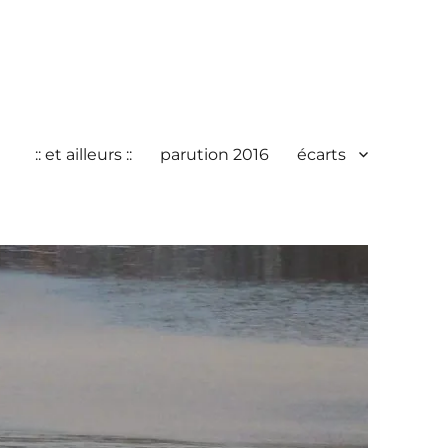
:: et ailleurs ::
parution 2016
écarts