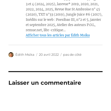
3 et 4 (2024, 2025), larevue* 2019, 2020, 2021,
2022, 2024, 2025, Revue Rue St Ambroise n° 45
(2020), TXT n°33 (2019), Jungle Juice #6 (2017),
Inédits sur le web : Poesibao III, n°2 et 5, janvier
et septembre 2025, Atelier des auteurs P.O.L,
remue.net, libr-critique…
Afficher tous les articles par Édith Msika
Auteur
Publié
Catégories
Édith Msika
20 avril 2022
pas de côté
le
Laisser un commentaire