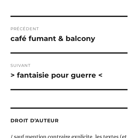
Navigation
PRÉCÉDENT
de
café fumant & balcony
Publication
précédente :
l’article
SUIVANT
> fantaisie pour guerre <
Publication
suivante :
DROIT D’AUTEUR
/ sauf mention contraire explicite, les textes (et