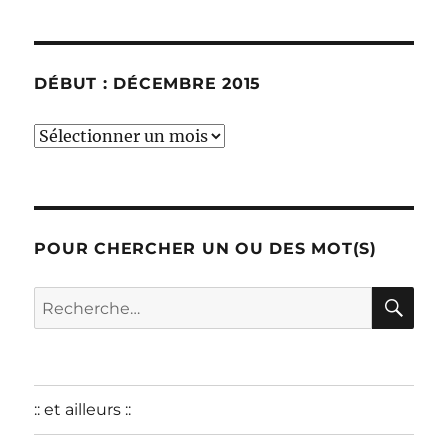
DÉBUT : DÉCEMBRE 2015
début
:
décembre
2015
POUR CHERCHER UN OU DES MOT(S)
RE
Recherche
pour :
:: et ailleurs ::