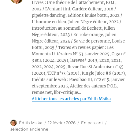
Livres : Une théorie de l'attachement, P.O.L,
2002 / L'enfant fini, Cardère éditeur, 2016 /
pipelette dancing, Editions louise bottu, 2022 /
L'homme en bleu, Julien Nègre éditeur, 2022 /
Introduction au sommeil de Beckett, Julien
Nègre éditeur, 2023 / En robe orange, Julien
Nègre éditeur, 2024 / Sa vie de personne, Louise
Bottu, 2025 / Textes en revues papier : Les
Moments Littéraires N° 53, janvier 2025, Olga n°
3 et 4 (2024, 2025), larevue* 2019, 2020, 2021,
2022, 2024, 2025, Revue Rue St Ambroise n° 45
(2020), TXT n°33 (2019), Jungle Juice #6 (2017),
Inédits sur le web : Poesibao III, n°2 et 5, janvier
et septembre 2025, Atelier des auteurs P.O.L,
remue.net, libr-critique…
Afficher tous les articles par Édith Msika
Auteur
Publié
Format
Catégories
Édith Msika
12 février 2026
En passant
le
sélection ancienne