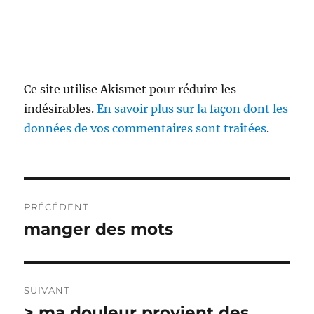
Ce site utilise Akismet pour réduire les
indésirables.
En savoir plus sur la façon dont les
données de vos commentaires sont traitées
.
Navigation
PRÉCÉDENT
de
manger des mots
Publication
précédente :
l’article
SUIVANT
> ma douleur provient des
Publication