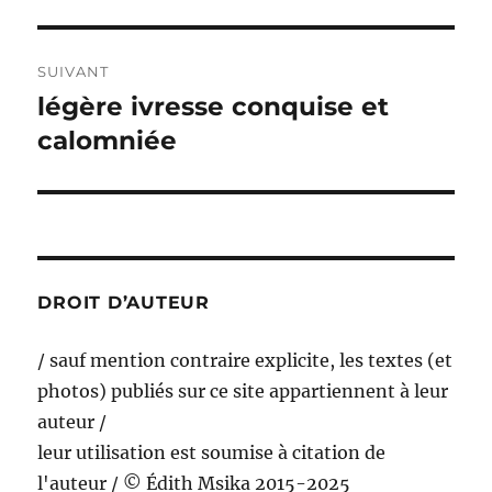
précédente :
l’article
SUIVANT
légère ivresse conquise et
Publication
suivante :
calomniée
DROIT D’AUTEUR
/ sauf mention contraire explicite, les textes (et
photos) publiés sur ce site appartiennent à leur
auteur /
leur utilisation est soumise à citation de
l'auteur / © Édith Msika 2015-2025