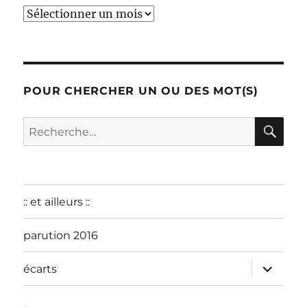
début
:
décembre
2015
POUR CHERCHER UN OU DES MOT(S)
RE
Recherche
pour :
:: et ailleurs ::
parution 2016
ouvrir
écarts
le
sous-
menu