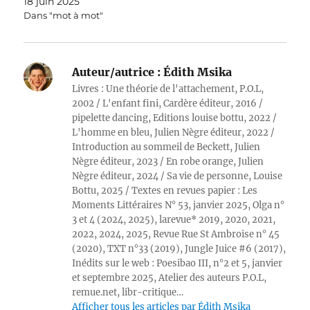
18 juin 2025
Dans "mot à mot"
Auteur/autrice :
Édith Msika
Livres : Une théorie de l'attachement, P.O.L,
2002 / L'enfant fini, Cardère éditeur, 2016 /
pipelette dancing, Editions louise bottu, 2022 /
L'homme en bleu, Julien Nègre éditeur, 2022 /
Introduction au sommeil de Beckett, Julien
Nègre éditeur, 2023 / En robe orange, Julien
Nègre éditeur, 2024 / Sa vie de personne, Louise
Bottu, 2025 / Textes en revues papier : Les
Moments Littéraires N° 53, janvier 2025, Olga n°
3 et 4 (2024, 2025), larevue* 2019, 2020, 2021,
2022, 2024, 2025, Revue Rue St Ambroise n° 45
(2020), TXT n°33 (2019), Jungle Juice #6 (2017),
Inédits sur le web : Poesibao III, n°2 et 5, janvier
et septembre 2025, Atelier des auteurs P.O.L,
remue.net, libr-critique…
Afficher tous les articles par Édith Msika