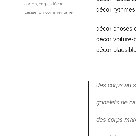
Étiquettes
carton
,
corps
,
décor
décor rythmes 
sur
Laisser un commentaire
décor
perdure
décor choses di
décor
carton
décor voiture-b
décor plausibl
des corps au s
gobelets de ca
des corps mar