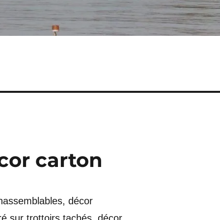
cor carton
inassemblables, décor
ré sur trottoirs tachés, décor