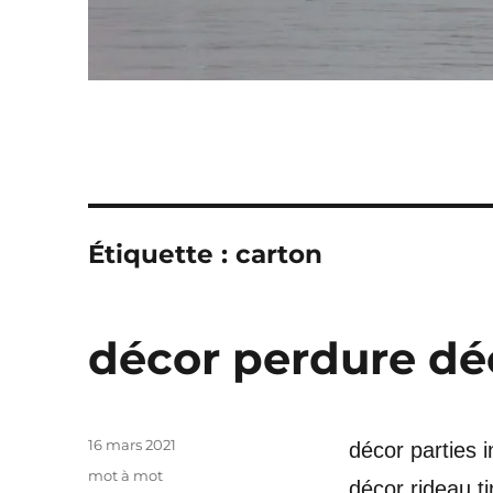
Étiquette :
carton
décor perdure dé
Publié
16 mars 2021
décor parties 
le
Catégories
mot à mot
décor rideau ti