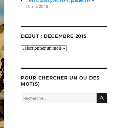
« des choses précises et précieuses »
25 mai 2026
DÉBUT : DÉCEMBRE 2015
début
:
décembre
2015
POUR CHERCHER UN OU DES
MOT(S)
RECHERC
Recherche
pour :