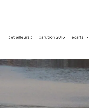
:: et ailleurs ::
parution 2016
écarts