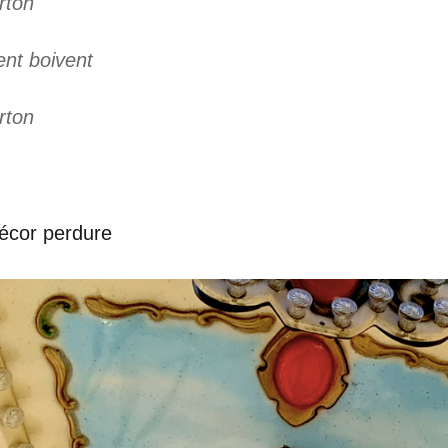
rton
ent boivent
rton
écor perdure