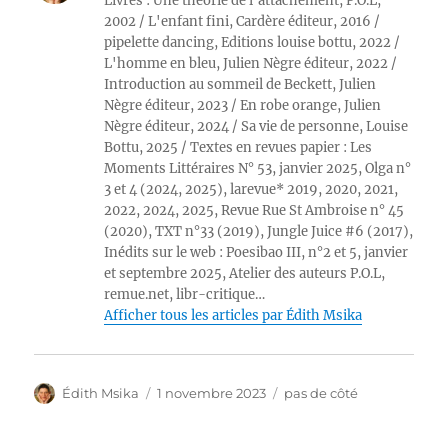
Livres : Une théorie de l'attachement, P.O.L,
2002 / L'enfant fini, Cardère éditeur, 2016 /
pipelette dancing, Editions louise bottu, 2022 /
L'homme en bleu, Julien Nègre éditeur, 2022 /
Introduction au sommeil de Beckett, Julien
Nègre éditeur, 2023 / En robe orange, Julien
Nègre éditeur, 2024 / Sa vie de personne, Louise
Bottu, 2025 / Textes en revues papier : Les
Moments Littéraires N° 53, janvier 2025, Olga n°
3 et 4 (2024, 2025), larevue* 2019, 2020, 2021,
2022, 2024, 2025, Revue Rue St Ambroise n° 45
(2020), TXT n°33 (2019), Jungle Juice #6 (2017),
Inédits sur le web : Poesibao III, n°2 et 5, janvier
et septembre 2025, Atelier des auteurs P.O.L,
remue.net, libr-critique…
Afficher tous les articles par Édith Msika
Auteur
Publié
Catégories
Édith Msika
1 novembre 2023
pas de côté
le