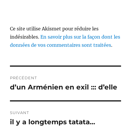
Ce site utilise Akismet pour réduire les
indésirables.
En savoir plus sur la façon dont les
données de vos commentaires sont traitées
.
Navigation
PRÉCÉDENT
de
d’un Arménien en exil ::: d’elle
Publication
précédente :
l’article
SUIVANT
il y a longtemps tatata…
Publication
suivante :