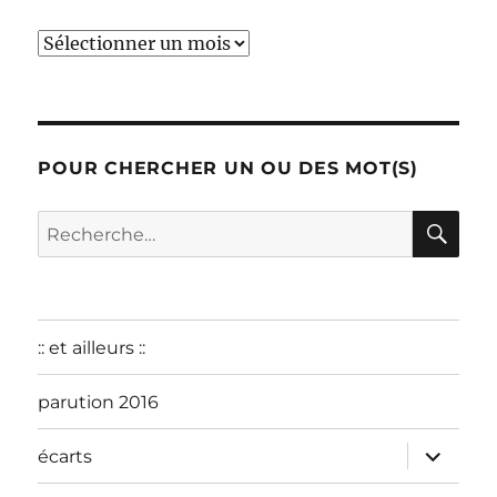
début
:
décembre
2015
POUR CHERCHER UN OU DES MOT(S)
RE
Recherche
pour :
:: et ailleurs ::
parution 2016
ouvrir
écarts
le
sous-