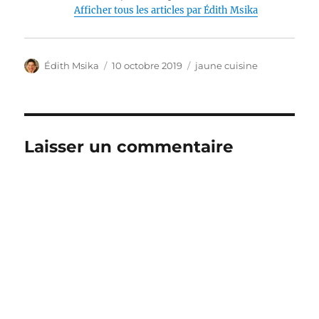
Afficher tous les articles par Édith Msika
Auteur
Publié
Catégories
Édith Msika
10 octobre 2019
jaune cuisine
le
Laisser un commentaire