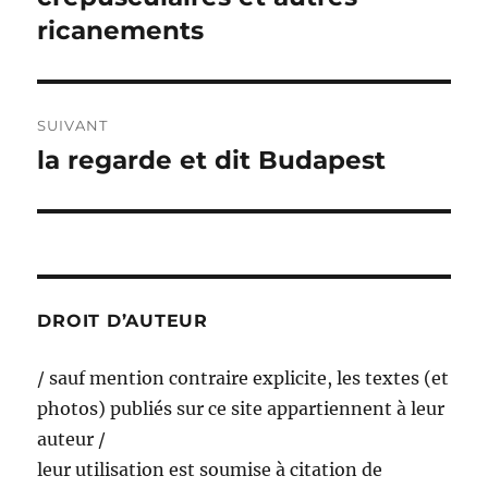
précédente :
ricanements
l’article
SUIVANT
la regarde et dit Budapest
Publication
suivante :
DROIT D’AUTEUR
/ sauf mention contraire explicite, les textes (et
photos) publiés sur ce site appartiennent à leur
auteur /
leur utilisation est soumise à citation de