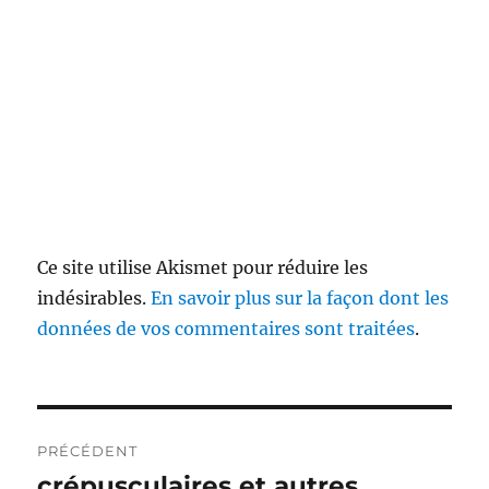
Ce site utilise Akismet pour réduire les
indésirables.
En savoir plus sur la façon dont les
données de vos commentaires sont traitées
.
Navigation
PRÉCÉDENT
de
crépusculaires et autres
Publication