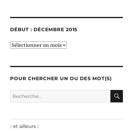
DÉBUT : DÉCEMBRE 2015
début
:
décembre
2015
POUR CHERCHER UN OU DES MOT(S)
RE
Recherche
pour :
:: et ailleurs ::