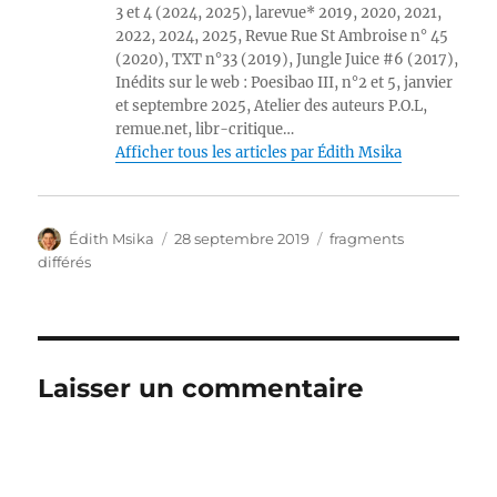
3 et 4 (2024, 2025), larevue* 2019, 2020, 2021,
2022, 2024, 2025, Revue Rue St Ambroise n° 45
(2020), TXT n°33 (2019), Jungle Juice #6 (2017),
Inédits sur le web : Poesibao III, n°2 et 5, janvier
et septembre 2025, Atelier des auteurs P.O.L,
remue.net, libr-critique…
Afficher tous les articles par Édith Msika
Auteur
Publié
Catégories
Édith Msika
28 septembre 2019
fragments
le
différés
Laisser un commentaire