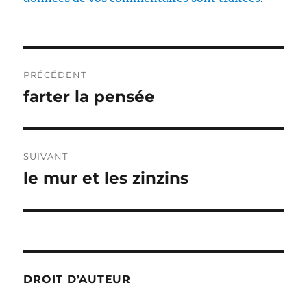
Navigation
PRÉCÉDENT
de
farter la pensée
Publication
précédente :
l’article
SUIVANT
le mur et les zinzins
Publication
suivante :
DROIT D’AUTEUR