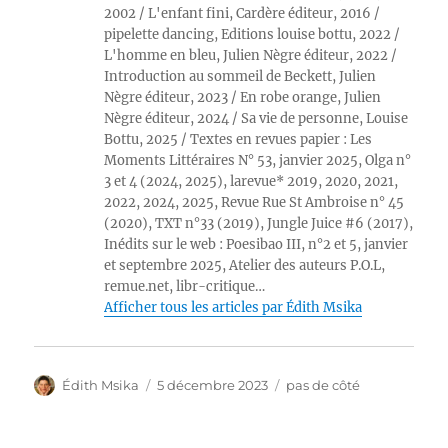
2002 / L'enfant fini, Cardère éditeur, 2016 /
pipelette dancing, Editions louise bottu, 2022 /
L'homme en bleu, Julien Nègre éditeur, 2022 /
Introduction au sommeil de Beckett, Julien
Nègre éditeur, 2023 / En robe orange, Julien
Nègre éditeur, 2024 / Sa vie de personne, Louise
Bottu, 2025 / Textes en revues papier : Les
Moments Littéraires N° 53, janvier 2025, Olga n°
3 et 4 (2024, 2025), larevue* 2019, 2020, 2021,
2022, 2024, 2025, Revue Rue St Ambroise n° 45
(2020), TXT n°33 (2019), Jungle Juice #6 (2017),
Inédits sur le web : Poesibao III, n°2 et 5, janvier
et septembre 2025, Atelier des auteurs P.O.L,
remue.net, libr-critique…
Afficher tous les articles par Édith Msika
Auteur
Publié
Catégories
Édith Msika
5 décembre 2023
pas de côté
le