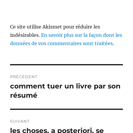
Ce site utilise Akismet pour réduire les
indésirables.
En savoir plus sur la façon dont les
données de vos commentaires sont traitées
.
Navigation
PRÉCÉDENT
de
comment tuer un livre par son
Publication
précédente :
résumé
l’article
SUIVANT
les choses, a posteriori, se
Publication