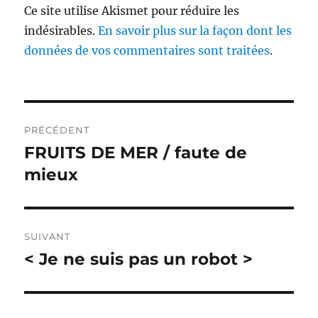
Ce site utilise Akismet pour réduire les
indésirables.
En savoir plus sur la façon dont les
données de vos commentaires sont traitées
.
Navigation
PRÉCÉDENT
de
FRUITS DE MER / faute de
Publication
précédente :
mieux
l’article
SUIVANT
< Je ne suis pas un robot >
Publication
suivante :