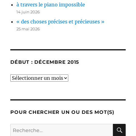
à travers le piano impossible
14 juin 2026
« des choses précises et précieuses »
25 mai 2026
DÉBUT : DÉCEMBRE 2015
début
:
décembre
2015
POUR CHERCHER UN OU DES MOT(S)
RE
Recherche