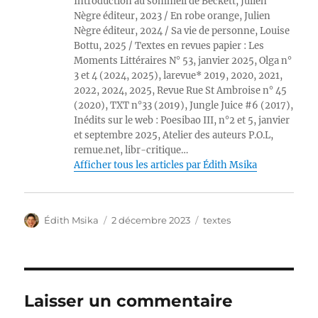
Introduction au sommeil de Beckett, Julien
Nègre éditeur, 2023 / En robe orange, Julien
Nègre éditeur, 2024 / Sa vie de personne, Louise
Bottu, 2025 / Textes en revues papier : Les
Moments Littéraires N° 53, janvier 2025, Olga n°
3 et 4 (2024, 2025), larevue* 2019, 2020, 2021,
2022, 2024, 2025, Revue Rue St Ambroise n° 45
(2020), TXT n°33 (2019), Jungle Juice #6 (2017),
Inédits sur le web : Poesibao III, n°2 et 5, janvier
et septembre 2025, Atelier des auteurs P.O.L,
remue.net, libr-critique…
Afficher tous les articles par Édith Msika
Auteur
Publié
Catégories
Édith Msika
2 décembre 2023
textes
le
Laisser un commentaire