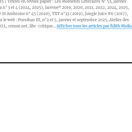
25 / Textes en revues papier : Les Moments Littéraires N° 53, janvier
a n° 3 et 4 (2024, 2025), larevue* 2019, 2020, 2021, 2022, 2024, 2025,
 St Ambroise n° 45 (2020), TXT n°33 (2019), Jungle Juice #6 (2017),
r le web : Poesibao III, n°2 et 5, janvier et septembre 2025, Atelier des
.O.L, remue.net, libr-critique…
Afficher tous les articles par Édith Msik