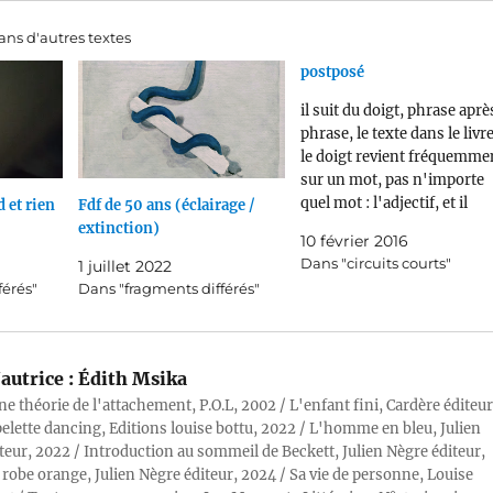
ns d'autres textes
postposé
il suit du doigt, phrase aprè
phrase, le texte dans le livre
le doigt revient fréquemme
sur un mot, pas n'importe
quel mot : l'adjectif, et il
 et rien
Fdf de 50 ans (éclairage /
rectifie : il remet en place
extinction)
10 février 2016
l'adjectif et le substantif il e
Dans "circuits courts"
1 juillet 2022
blond, de cette blondeur
férés"
Dans "fragments différés"
fanée des vieux bébés il
retourne le…
autrice :
Édith Msika
ne théorie de l'attachement, P.O.L, 2002 / L'enfant fini, Cardère éditeur
pelette dancing, Editions louise bottu, 2022 / L'homme en bleu, Julien
teur, 2022 / Introduction au sommeil de Beckett, Julien Nègre éditeur,
 robe orange, Julien Nègre éditeur, 2024 / Sa vie de personne, Louise