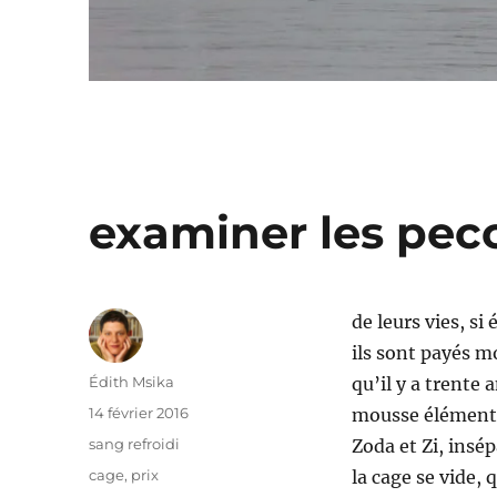
examiner les pecc
de leurs vies, si
ils sont payés m
Auteur
Édith Msika
qu’il y a trente 
Publié
14 février 2016
mousse élémentai
le
Catégories
sang refroidi
Zoda et Zi, insép
Étiquettes
cage
,
prix
la cage se vide, 