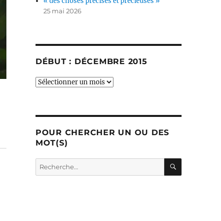
« des choses précises et précieuses »
25 mai 2026
DÉBUT : DÉCEMBRE 2015
début
:
décembre
2015
POUR CHERCHER UN OU DES
MOT(S)
RECHERC
Recherche
pour :