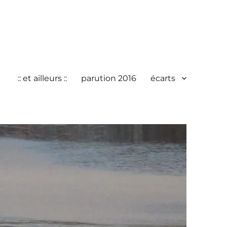
:: et ailleurs ::
parution 2016
écarts