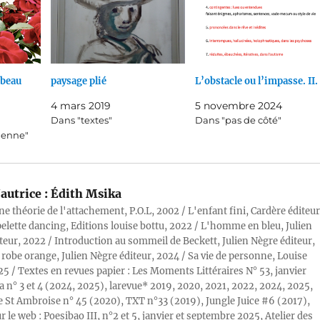
 beau
paysage plié
L’obstacle ou l’impasse. II.
4 mars 2019
5 novembre 2024
Dans "textes"
Dans "pas de côté"
ienne"
autrice :
Édith Msika
ne théorie de l'attachement, P.O.L, 2002 / L'enfant fini, Cardère éditeur
pelette dancing, Editions louise bottu, 2022 / L'homme en bleu, Julien
teur, 2022 / Introduction au sommeil de Beckett, Julien Nègre éditeur,
 robe orange, Julien Nègre éditeur, 2024 / Sa vie de personne, Louise
25 / Textes en revues papier : Les Moments Littéraires N° 53, janvier
a n° 3 et 4 (2024, 2025), larevue* 2019, 2020, 2021, 2022, 2024, 2025,
 St Ambroise n° 45 (2020), TXT n°33 (2019), Jungle Juice #6 (2017),
r le web : Poesibao III, n°2 et 5, janvier et septembre 2025, Atelier des