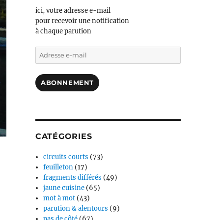
ici, votre adresse e-mail
pour recevoir une notification
à chaque parution
Adresse
e-
mail
ABONNEMENT
CATÉGORIES
circuits courts
(73)
feuilleton
(17)
fragments différés
(49)
jaune cuisine
(65)
mot à mot
(43)
parution & alentours
(9)
pas de côté
(67)