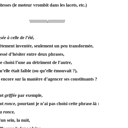
itesses (le moteur vrombit dans les lacets, etc.)
\\\\\\\\\\\\\\\\///////////////
sée à celle de l’été,
lètement inventée, seulement un peu transformée,
cessé d’hésiter entre deux phrases,
e choisi l’une au détriment de l’autre,
elle était faible (ou qu’elle émouvait ?),
s encore sur la manière d’agencer ses constituants ?
mot
griffée
par exemple,
mot
ronce
, pourtant je n’ai pas choisi cette phrase-là :
la ronce,
un sein, la nuit,