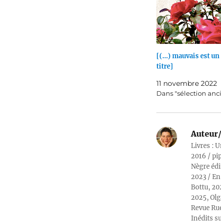
[(…) mauvais est un
titre]
11 novembre 2022
Dans "sélection anc
Auteur/
Livres : U
2016 / pi
Nègre édi
2023 / En
Bottu, 20
2025, Olg
Revue Rue
Inédits su