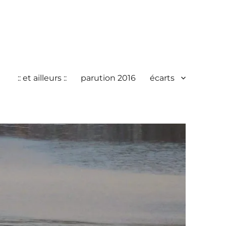
:: et ailleurs ::
parution 2016
écarts