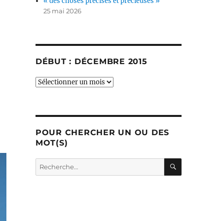
« des choses précises et précieuses »
25 mai 2026
DÉBUT : DÉCEMBRE 2015
début
:
décembre
2015
POUR CHERCHER UN OU DES
MOT(S)
RECHERC
Recherche
pour :