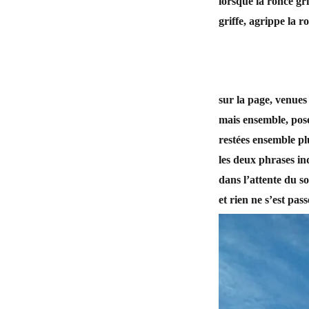
lorsque la ronce gri
griffe, agrippe la 
sur la page, venues
mais ensemble, posé
restées ensemble plu
les deux phrases ind
dans l’attente du sor
et rien ne s’est pas