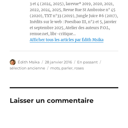
3 et 4 (2024, 2025), larevue* 2019, 2020, 2021,
2022, 2024, 2025, Revue Rue St Ambroise n° 45
(2020), TXT n°33 (2019), Jungle Juice #6 (2017),
Inédits sur le web : Poesibao III, n°2 et 5, janvier
et septembre 2025, Atelier des auteurs P.O.L,
remue.net, libr-critique…
Afficher tous les articles par Édith Msika
Auteur
Publié
Format
Catégories
Édith Msika
28 janvier 2016
En passant
le
Étiquettes
sélection ancienne
mots
,
parler
,
roses
Laisser un commentaire