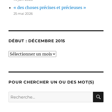
« des choses précises et précieuses »
25 mai 2026
DÉBUT : DÉCEMBRE 2015
début
:
décembre
2015
POUR CHERCHER UN OU DES MOT(S)
RE
Recherche
pour :