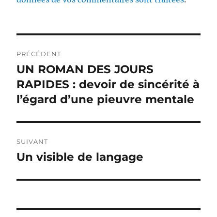
Navigation
PRÉCÉDENT
de
UN ROMAN DES JOURS
Publication
précédente :
RAPIDES : devoir de sincérité à
l’article
l’égard d’une pieuvre mentale
SUIVANT
Un visible de langage
Publication
suivante :