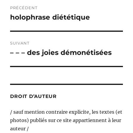
Navigation
PRÉCÉDENT
de
holophrase diététique
Publication
précédente :
l’article
SUIVANT
– – – des joies démonétisées
Publication
suivante :
DROIT D’AUTEUR
/ sauf mention contraire explicite, les textes (et
photos) publiés sur ce site appartiennent à leur
auteur /