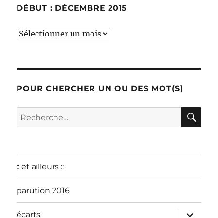
DÉBUT : DÉCEMBRE 2015
début
:
décembre
2015
POUR CHERCHER UN OU DES MOT(S)
RE
Recherche
pour :
:: et ailleurs ::
parution 2016
ouvrir
écarts