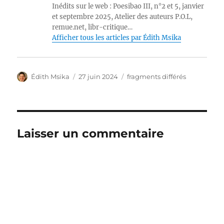
Inédits sur le web : Poesibao III, n°2 et 5, janvier
et septembre 2025, Atelier des auteurs P.O.L,
remue.net, libr-critique…
Afficher tous les articles par Édith Msika
Auteur
Publié
Catégories
Édith Msika
27 juin 2024
fragments différés
le
Laisser un commentaire