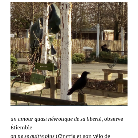
un amour quasi névrotique de sa liberté
, observe
Étiemble
on ne se quitte plus
(Cingria et son vélo de