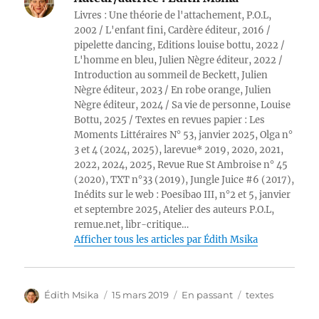
Livres : Une théorie de l'attachement, P.O.L,
2002 / L'enfant fini, Cardère éditeur, 2016 /
pipelette dancing, Editions louise bottu, 2022 /
L'homme en bleu, Julien Nègre éditeur, 2022 /
Introduction au sommeil de Beckett, Julien
Nègre éditeur, 2023 / En robe orange, Julien
Nègre éditeur, 2024 / Sa vie de personne, Louise
Bottu, 2025 / Textes en revues papier : Les
Moments Littéraires N° 53, janvier 2025, Olga n°
3 et 4 (2024, 2025), larevue* 2019, 2020, 2021,
2022, 2024, 2025, Revue Rue St Ambroise n° 45
(2020), TXT n°33 (2019), Jungle Juice #6 (2017),
Inédits sur le web : Poesibao III, n°2 et 5, janvier
et septembre 2025, Atelier des auteurs P.O.L,
remue.net, libr-critique…
Afficher tous les articles par Édith Msika
Auteur
Publié
Format
Catégories
Édith Msika
15 mars 2019
En passant
textes
le