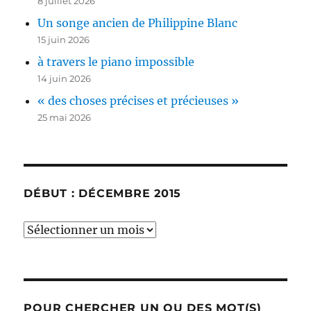
8 juillet 2026
Un songe ancien de Philippine Blanc
15 juin 2026
à travers le piano impossible
14 juin 2026
« des choses précises et précieuses »
25 mai 2026
DÉBUT : DÉCEMBRE 2015
début
:
décembre
2015
POUR CHERCHER UN OU DES MOT(S)