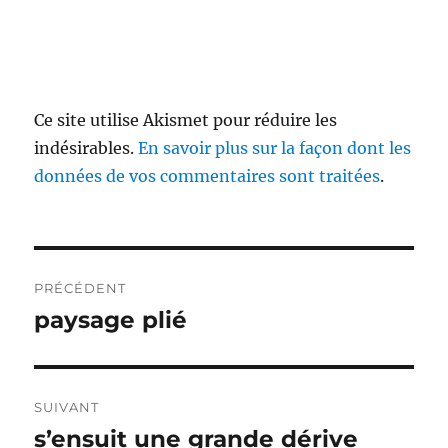
Ce site utilise Akismet pour réduire les
indésirables.
En savoir plus sur la façon dont les
données de vos commentaires sont traitées
.
Navigation
PRÉCÉDENT
de
paysage plié
Publication
précédente :
l’article
SUIVANT
s’ensuit une grande dérive
Publication