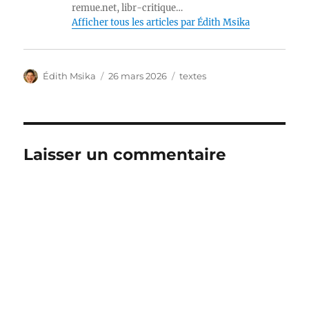
remue.net, libr-critique…
Afficher tous les articles par Édith Msika
Auteur
Publié
Catégories
Édith Msika
26 mars 2026
textes
le
Laisser un commentaire