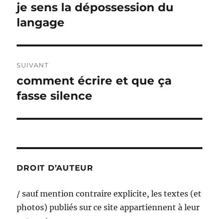
de
je sens la dépossession du
Publication
précédente :
langage
l’article
SUIVANT
comment écrire et que ça
Publication
suivante :
fasse silence
DROIT D’AUTEUR
/ sauf mention contraire explicite, les textes (et
photos) publiés sur ce site appartiennent à leur