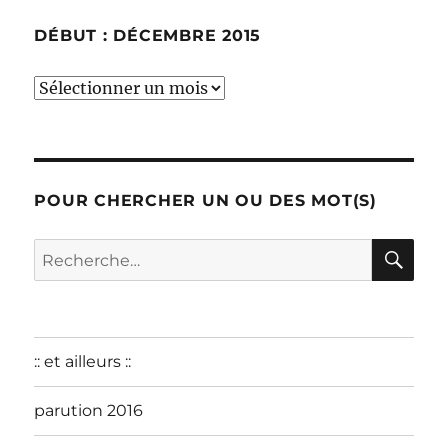
DÉBUT : DÉCEMBRE 2015
début
:
décembre
2015
POUR CHERCHER UN OU DES MOT(S)
RE
Recherche
pour :
:: et ailleurs ::
parution 2016