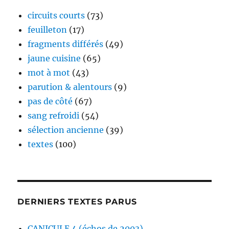
circuits courts
(73)
feuilleton
(17)
fragments différés
(49)
jaune cuisine
(65)
mot à mot
(43)
parution & alentours
(9)
pas de côté
(67)
sang refroidi
(54)
sélection ancienne
(39)
textes
(100)
DERNIERS TEXTES PARUS
CANICULE 4 (échos de 2003)