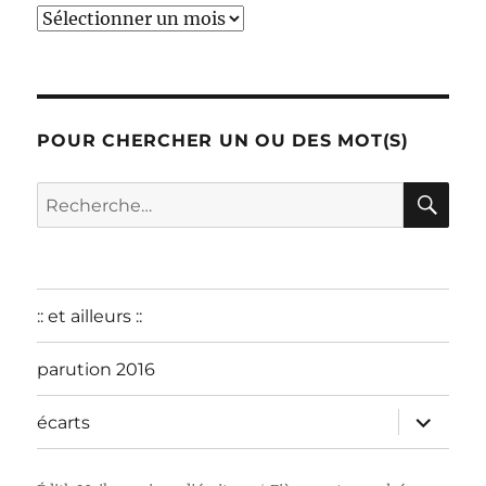
début
:
décembre
2015
POUR CHERCHER UN OU DES MOT(S)
RE
Recherche
pour :
:: et ailleurs ::
parution 2016
ouvrir
écarts
le
sous-
menu