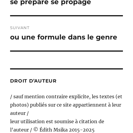
se prépare se propage
Publication
précédente :
l’article
SUIVANT
ou une formule dans le genre
Publication
suivante :
DROIT D’AUTEUR
/ sauf mention contraire explicite, les textes (et
photos) publiés sur ce site appartiennent à leur
auteur /
leur utilisation est soumise à citation de
l'auteur / © Édith Msika 2015-2025