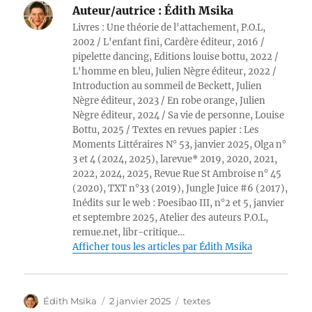
Auteur/autrice :
Édith Msika
Livres : Une théorie de l'attachement, P.O.L,
2002 / L'enfant fini, Cardère éditeur, 2016 /
pipelette dancing, Editions louise bottu, 2022 /
L'homme en bleu, Julien Nègre éditeur, 2022 /
Introduction au sommeil de Beckett, Julien
Nègre éditeur, 2023 / En robe orange, Julien
Nègre éditeur, 2024 / Sa vie de personne, Louise
Bottu, 2025 / Textes en revues papier : Les
Moments Littéraires N° 53, janvier 2025, Olga n°
3 et 4 (2024, 2025), larevue* 2019, 2020, 2021,
2022, 2024, 2025, Revue Rue St Ambroise n° 45
(2020), TXT n°33 (2019), Jungle Juice #6 (2017),
Inédits sur le web : Poesibao III, n°2 et 5, janvier
et septembre 2025, Atelier des auteurs P.O.L,
remue.net, libr-critique…
Afficher tous les articles par Édith Msika
Auteur
Publié
Catégories
Édith Msika
2 janvier 2025
textes