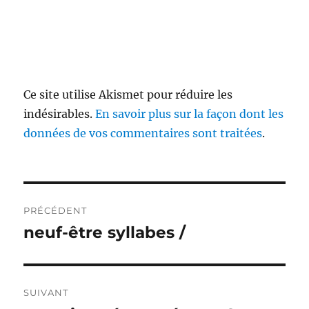
Ce site utilise Akismet pour réduire les
indésirables.
En savoir plus sur la façon dont les
données de vos commentaires sont traitées
.
Navigation
PRÉCÉDENT
de
neuf-être syllabes /
Publication
précédente :
l’article
SUIVANT