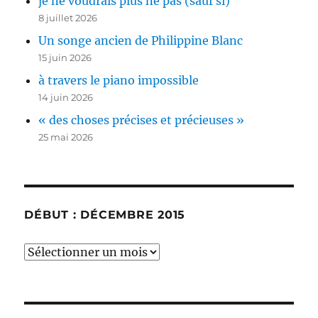
je ne voudrais plus ne pas (sauf si)
8 juillet 2026
Un songe ancien de Philippine Blanc
15 juin 2026
à travers le piano impossible
14 juin 2026
« des choses précises et précieuses »
25 mai 2026
DÉBUT : DÉCEMBRE 2015
début
:
décembre
2015