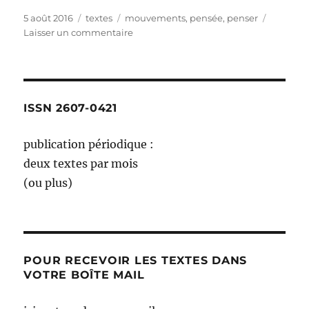
Publié
Catégories
Étiquettes
5 août 2016
textes
mouvements
,
pensée
,
penser
le
sur
Laisser un commentaire
parfois
je
m’arrête
de
penser
ISSN 2607-0421
::
les
publication périodique :
mal
deux textes par mois
dit
(ou plus)
POUR RECEVOIR LES TEXTES DANS
VOTRE BOÎTE MAIL