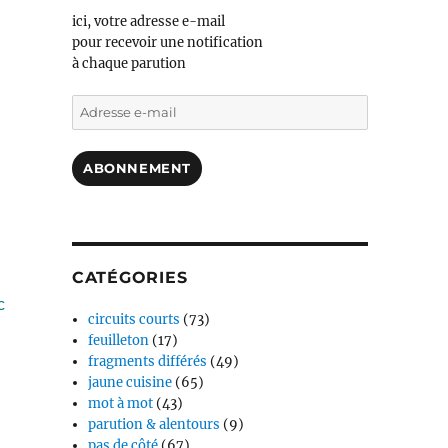
ici, votre adresse e-mail
pour recevoir une notification
à chaque parution
Adresse
e-
mail
ABONNEMENT
CATÉGORIES
c
circuits courts
(73)
feuilleton
(17)
fragments différés
(49)
jaune cuisine
(65)
mot à mot
(43)
parution & alentours
(9)
pas de côté
(67)