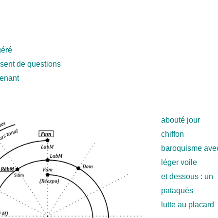
géré
assent de questions
venant
abouté jour
chiffon
baroquisme ave
léger voile
et dessous : un
pataquès
lutte au placard