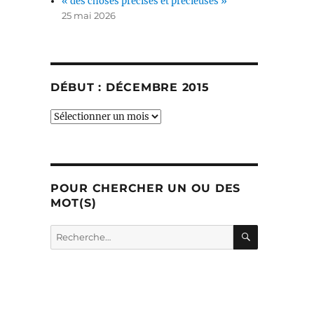
« des choses précises et précieuses »
25 mai 2026
DÉBUT : DÉCEMBRE 2015
début
:
décembre
2015
POUR CHERCHER UN OU DES
MOT(S)
RECHERC
Recherche
pour :