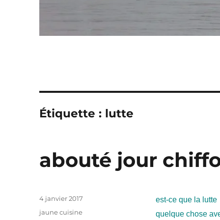
Étiquette :
lutte
abouté jour chiff
Publié
4 janvier 2017
est-ce que la lutte
le
Catégories
jaune cuisine
quelque chose avec