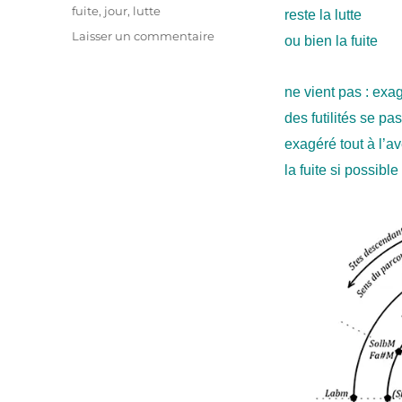
Étiquettes
fuite
,
jour
,
lutte
reste la lutte
sur
Laisser un commentaire
ou bien la fuite
abouté
jour
chiffon
ne vient pas : exa
des futilités se p
exagéré tout à l’a
la fuite si possible