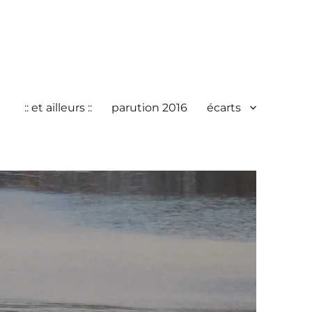
:: et ailleurs ::
parution 2016
écarts