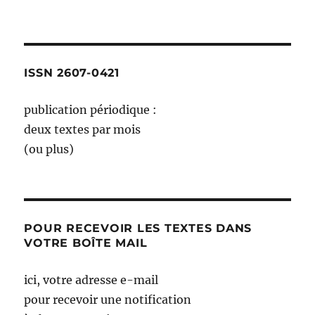
dans
le
tiroir
des
chaussettes
ISSN 2607-0421
choisir
publication périodique :
deux textes par mois
(ou plus)
POUR RECEVOIR LES TEXTES DANS
VOTRE BOÎTE MAIL
ici, votre adresse e-mail
pour recevoir une notification