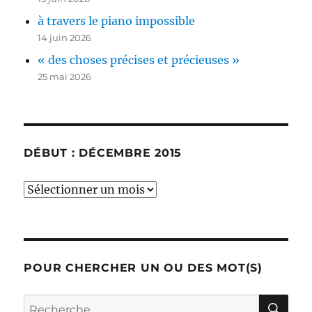
à travers le piano impossible
14 juin 2026
« des choses précises et précieuses »
25 mai 2026
DÉBUT : DÉCEMBRE 2015
début
:
décembre
2015
POUR CHERCHER UN OU DES MOT(S)
RE
Recherche