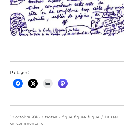
Partager :
Publié
Catégories
Étiquettes
10 octobre 2016
textes
figue
,
figure
,
fugue
Laisser
le
sur
un commentaire
continuité