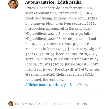
Auteur/autrice :
Édith Msika
Livres : Une théorie de l'attachement, P.O.L,
2002 / L'enfant fini, Cardère éditeur, 2016 /
pipelette dancing, Editions louise bottu, 2022 /
L'homme en bleu, Julien Nègre éditeur, 2022 /
Introduction au sommeil de Beckett, Julien
Nègre éditeur, 2023 / En robe orange, Julien
Nègre éditeur, 2024 / Sa vie de personne, Louise
Bottu, 2025 / Textes en revues papier : Les
Moments Littéraires N° 53, janvier 2025, Olga n°
3 et 4 (2024, 2025), larevue* 2019, 2020, 2021,
2022, 2024, 2025, Revue Rue St Ambroise n° 45
(2020), TXT n°33 (2019), Jungle Juice #6 (2017),
Inédits sur le web : Poesibao III, n°2 et 5, janvier
et septembre 2025, Atelier des auteurs P.O.L,
remue.net, libr-critique…
Afficher tous les articles par Édith Msika
Auteur
Publié
Catégories
Édith Msika
27 juillet 2024
circuits courts
le