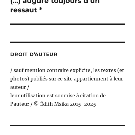
(…) augure toujours d’un
Publication
suivante :
ressaut *
DROIT D’AUTEUR
/ sauf mention contraire explicite, les textes (et
photos) publiés sur ce site appartiennent à leur
auteur /
leur utilisation est soumise à citation de
l'auteur / © Édith Msika 2015-2025