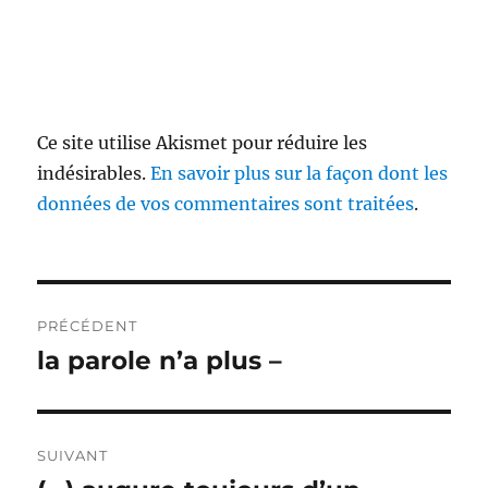
Ce site utilise Akismet pour réduire les
indésirables.
En savoir plus sur la façon dont les
données de vos commentaires sont traitées
.
Navigation
PRÉCÉDENT
de
la parole n’a plus –
Publication
précédente :
l’article
SUIVANT