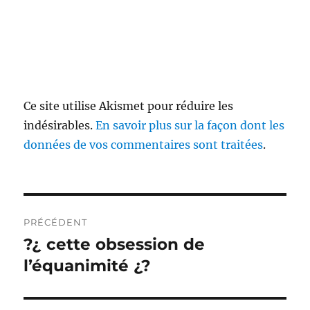
Ce site utilise Akismet pour réduire les
indésirables.
En savoir plus sur la façon dont les
données de vos commentaires sont traitées
.
Navigation
PRÉCÉDENT
de
?¿ cette obsession de
Publication
précédente :
l’équanimité ¿?
l’article