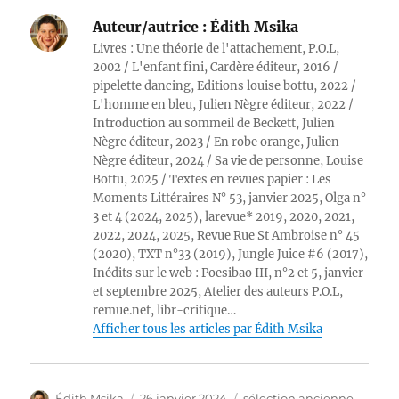
Auteur/autrice :
Édith Msika
Livres : Une théorie de l'attachement, P.O.L,
2002 / L'enfant fini, Cardère éditeur, 2016 /
pipelette dancing, Editions louise bottu, 2022 /
L'homme en bleu, Julien Nègre éditeur, 2022 /
Introduction au sommeil de Beckett, Julien
Nègre éditeur, 2023 / En robe orange, Julien
Nègre éditeur, 2024 / Sa vie de personne, Louise
Bottu, 2025 / Textes en revues papier : Les
Moments Littéraires N° 53, janvier 2025, Olga n°
3 et 4 (2024, 2025), larevue* 2019, 2020, 2021,
2022, 2024, 2025, Revue Rue St Ambroise n° 45
(2020), TXT n°33 (2019), Jungle Juice #6 (2017),
Inédits sur le web : Poesibao III, n°2 et 5, janvier
et septembre 2025, Atelier des auteurs P.O.L,
remue.net, libr-critique…
Afficher tous les articles par Édith Msika
Auteur
Publié
Catégories
Édith Msika
26 janvier 2024
sélection ancienne