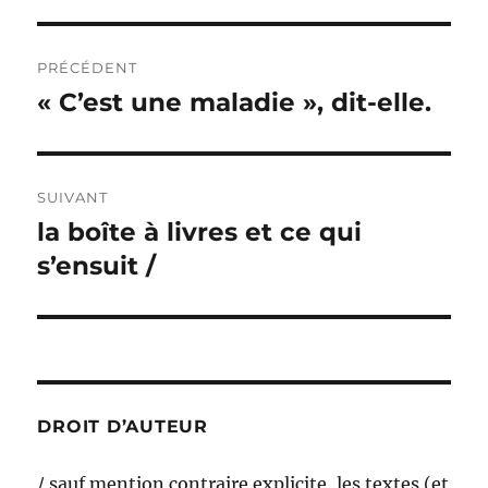
Navigation
PRÉCÉDENT
de
« C’est une maladie », dit-elle.
Publication
précédente :
l’article
SUIVANT
la boîte à livres et ce qui
Publication
suivante :
s’ensuit /
DROIT D’AUTEUR
/ sauf mention contraire explicite, les textes (et