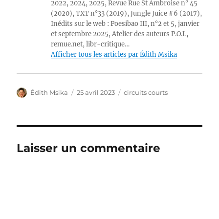
2022, 2024, 2025, Revue Rue St Ambroise n° 45
(2020), TXT n°33 (2019), Jungle Juice #6 (2017),
Inédits sur le web : Poesibao III, n°2 et 5, janvier
et septembre 2025, Atelier des auteurs P.O.L,
remue.net, libr-critique…
Afficher tous les articles par Édith Msika
Auteur
Publié
Catégories
Édith Msika
25 avril 2023
circuits courts
le
Laisser un commentaire