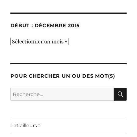
DÉBUT : DÉCEMBRE 2015
début
:
décembre
2015
POUR CHERCHER UN OU DES MOT(S)
RE
Recherche
pour :
:: et ailleurs ::