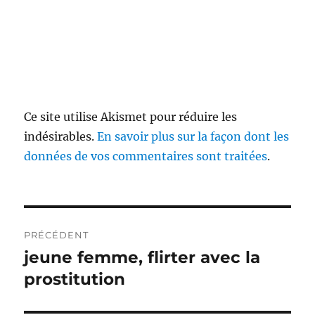
Ce site utilise Akismet pour réduire les
indésirables.
En savoir plus sur la façon dont les
données de vos commentaires sont traitées
.
Navigation
PRÉCÉDENT
de
jeune femme, flirter avec la
Publication
précédente :
prostitution
l’article