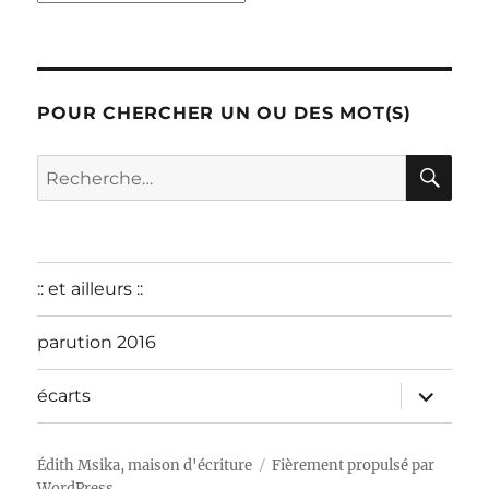
:
décembre
2015
POUR CHERCHER UN OU DES MOT(S)
RE
Recherche
pour :
:: et ailleurs ::
parution 2016
ouvrir
écarts
le
sous-
menu
Édith Msika, maison d'écriture
Fièrement propulsé par
WordPress