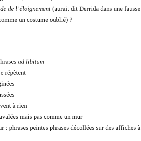
ode de l’éloignement
(aurait dit Derrida dans une fausse
 comme un costume oublié) ?
phrases
ad libitum
se répètent
ginées
assées
rvent à rien
 ravalées mais pas comme un mur
 : phrases peintes phrases décollées sur des affiches à