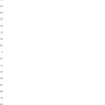
ien
ne
CF
 16
 17
ve
br
e
02
4,
xes
ini
ues
de
la
thé