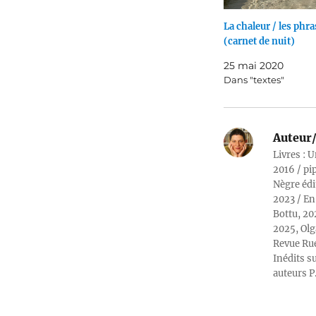
La chaleur / les phr
(carnet de nuit)
25 mai 2020
Dans "textes"
Auteur/
Livres : U
2016 / pi
Nègre édi
2023 / En
Bottu, 20
2025, Olg
Revue Rue
Inédits su
auteurs P