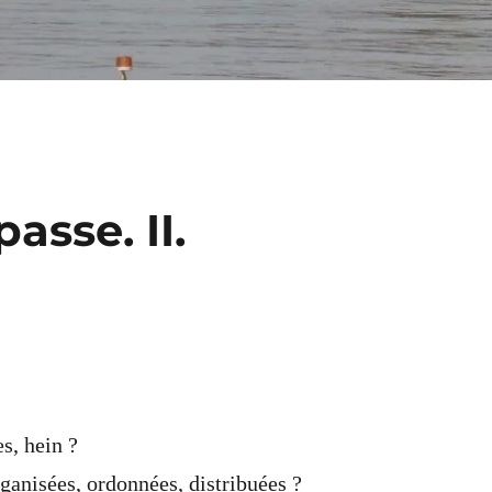
asse. II.
es, hein ?
rganisées, ordonnées, distribuées ?