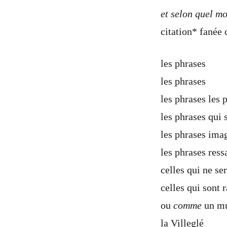
et selon quel m
citation* fanée
les phrases
les phrases
les phrases les 
les phrases qui 
les phrases ima
les phrases ress
celles qui ne se
celles qui sont
ou
comme
un mur
la Villeglé