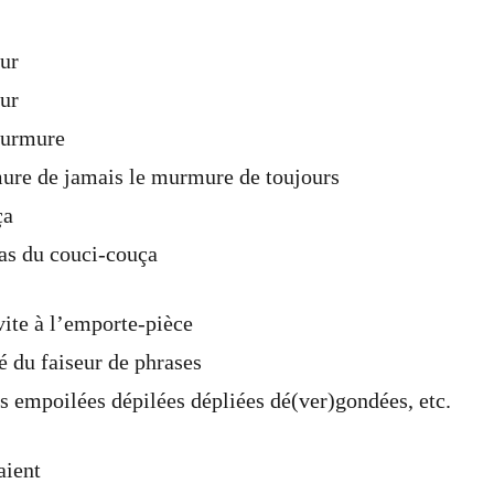
ur
ur
urmure
re de jamais le murmure de toujours
ça
pas du couci-couça
vite à l’emporte-pièce
é du faiseur de phrases
s empoilées dépilées dépliées dé(ver)gondées, etc.
aient