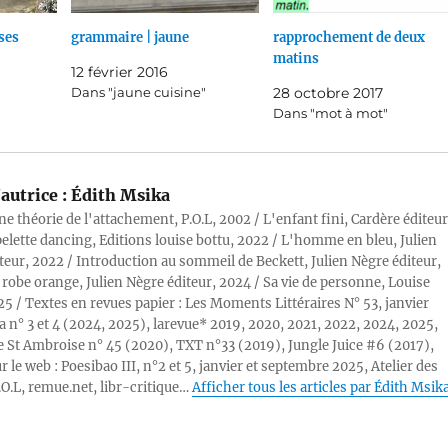
ases
grammaire | jaune
rapprochement de deux
matins
12 février 2016
Dans "jaune cuisine"
28 octobre 2017
Dans "mot à mot"
autrice :
Édith Msika
ne théorie de l'attachement, P.O.L, 2002 / L'enfant fini, Cardère éditeur
pelette dancing, Editions louise bottu, 2022 / L'homme en bleu, Julien
teur, 2022 / Introduction au sommeil de Beckett, Julien Nègre éditeur,
 robe orange, Julien Nègre éditeur, 2024 / Sa vie de personne, Louise
25 / Textes en revues papier : Les Moments Littéraires N° 53, janvier
a n° 3 et 4 (2024, 2025), larevue* 2019, 2020, 2021, 2022, 2024, 2025,
 St Ambroise n° 45 (2020), TXT n°33 (2019), Jungle Juice #6 (2017),
r le web : Poesibao III, n°2 et 5, janvier et septembre 2025, Atelier des
.O.L, remue.net, libr-critique…
Afficher tous les articles par Édith Msik