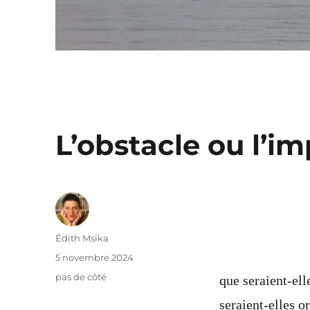
L’obstacle ou l’imp
Auteur
Édith Msika
Publié
5 novembre 2024
le
Catégories
pas de côté
que seraient-ell
seraient-elles o