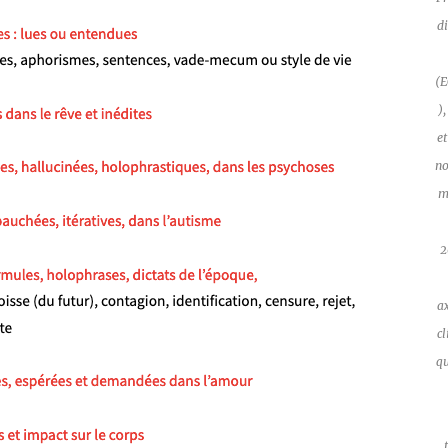
d
(E
),
et
no
m
2
a
cl
q