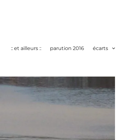
:: et ailleurs ::
parution 2016
écarts