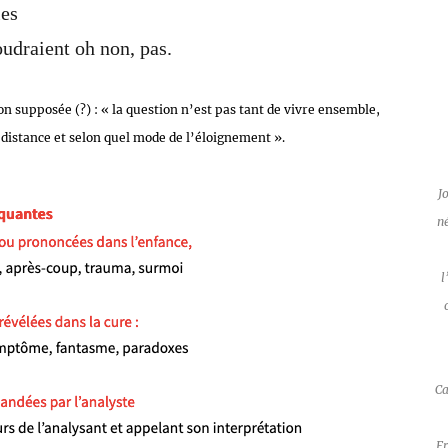
les
oudraient oh non, pas.
ion supposée (?) : « la question n’est pas tant de vivre ensemble,
 distance et selon quel mode de l’éloignement ».
J
n
l
Ca
F