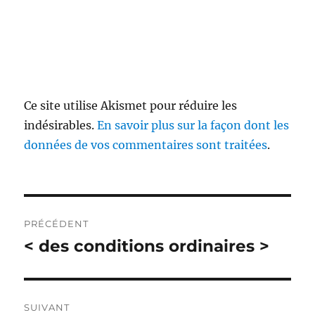
Ce site utilise Akismet pour réduire les
indésirables.
En savoir plus sur la façon dont les
données de vos commentaires sont traitées
.
Navigation
PRÉCÉDENT
de
< des conditions ordinaires >
Publication
précédente :
l’article
SUIVANT