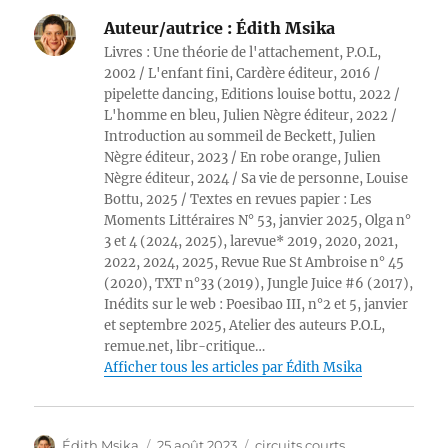
Auteur/autrice :
Édith Msika
Livres : Une théorie de l'attachement, P.O.L,
2002 / L'enfant fini, Cardère éditeur, 2016 /
pipelette dancing, Editions louise bottu, 2022 /
L'homme en bleu, Julien Nègre éditeur, 2022 /
Introduction au sommeil de Beckett, Julien
Nègre éditeur, 2023 / En robe orange, Julien
Nègre éditeur, 2024 / Sa vie de personne, Louise
Bottu, 2025 / Textes en revues papier : Les
Moments Littéraires N° 53, janvier 2025, Olga n°
3 et 4 (2024, 2025), larevue* 2019, 2020, 2021,
2022, 2024, 2025, Revue Rue St Ambroise n° 45
(2020), TXT n°33 (2019), Jungle Juice #6 (2017),
Inédits sur le web : Poesibao III, n°2 et 5, janvier
et septembre 2025, Atelier des auteurs P.O.L,
remue.net, libr-critique…
Afficher tous les articles par Édith Msika
Auteur
Publié
Catégories
Édith Msika
25 août 2023
circuits courts