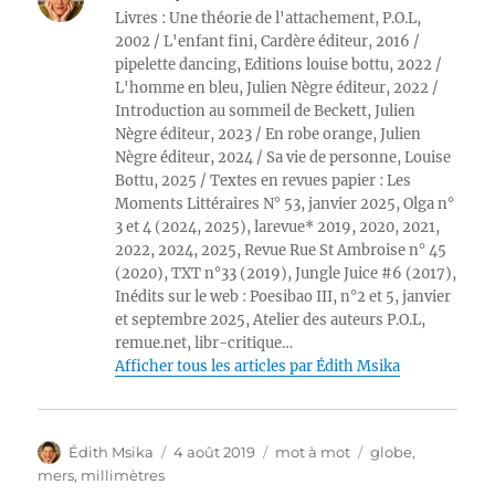
Livres : Une théorie de l'attachement, P.O.L,
2002 / L'enfant fini, Cardère éditeur, 2016 /
pipelette dancing, Editions louise bottu, 2022 /
L'homme en bleu, Julien Nègre éditeur, 2022 /
Introduction au sommeil de Beckett, Julien
Nègre éditeur, 2023 / En robe orange, Julien
Nègre éditeur, 2024 / Sa vie de personne, Louise
Bottu, 2025 / Textes en revues papier : Les
Moments Littéraires N° 53, janvier 2025, Olga n°
3 et 4 (2024, 2025), larevue* 2019, 2020, 2021,
2022, 2024, 2025, Revue Rue St Ambroise n° 45
(2020), TXT n°33 (2019), Jungle Juice #6 (2017),
Inédits sur le web : Poesibao III, n°2 et 5, janvier
et septembre 2025, Atelier des auteurs P.O.L,
remue.net, libr-critique…
Afficher tous les articles par Édith Msika
Auteur
Publié
Catégories
Étiquettes
Édith Msika
4 août 2019
mot à mot
globe
,
le
mers
,
millimètres