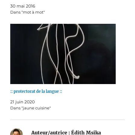
postérieur comme une lame de couteau sépare un fruit…
30 mai 2016
Dans "mot à mot"
:: protectorat de la langue ::
21 juin 2020
Dans "jaune cuisine"
Auteur/autrice :
Édith Msika