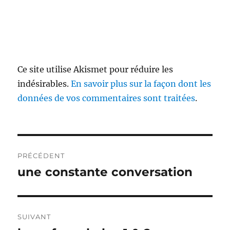
Ce site utilise Akismet pour réduire les
indésirables.
En savoir plus sur la façon dont les
données de vos commentaires sont traitées
.
Navigation
PRÉCÉDENT
de
une constante conversation
Publication
précédente :
l’article
SUIVANT