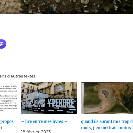
ns d'autres textes
à propos
– lire entre mes livres –
quand ils auront mis trop d
i)
mots, j’en mettrais moins
18 février 2023