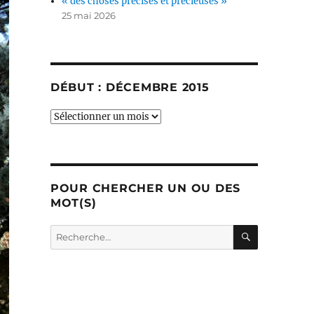
« des choses précises et précieuses »
25 mai 2026
DÉBUT : DÉCEMBRE 2015
début
:
décembre
2015
POUR CHERCHER UN OU DES
MOT(S)
RECHERC
Recherche
pour :