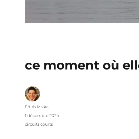
ce moment où ell
Auteur
Édith Msika
Publié
1 décembre 2024
le
Catégories
circuits courts