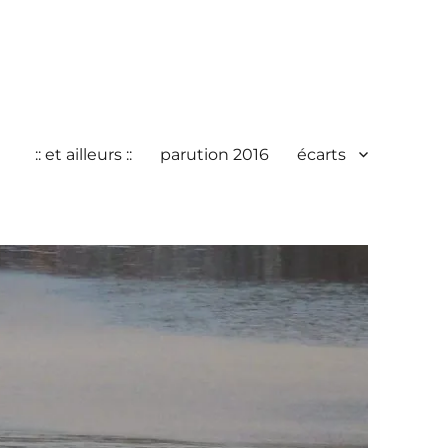
:: et ailleurs ::
parution 2016
écarts