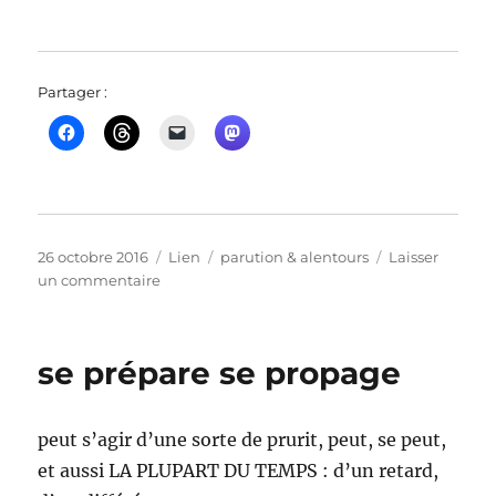
Partager :
Publié
Format
Catégories
26 octobre 2016
Lien
parution & alentours
Laisser
le
sur
un commentaire
une
critique
de
se prépare se propage
L’enfant
fini
peut s’agir d’une sorte de prurit, peut, se peut,
et aussi LA PLUPART DU TEMPS : d’un retard,