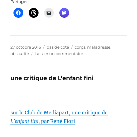
Partager :
Publié
Catégories
Étiquettes
27 octobre 2016
pas de côté
corps
,
maladresse
,
le
sur
obscurité
Laisser un commentaire
ou
une
formule
une critique de L’enfant fini
dans
le
genre
sur le Club de Mediapart, une critique de
L’enfant fini,
par René Fiori