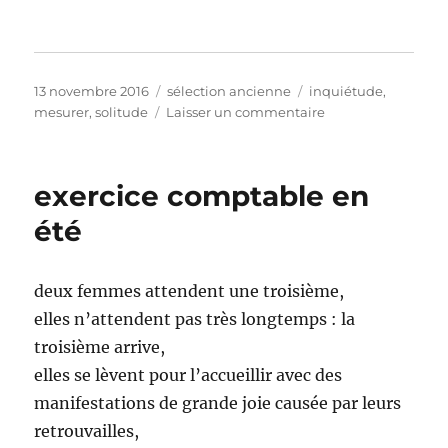
Publié
Catégories
Étiquettes
13 novembre 2016
sélection ancienne
inquiétude
,
le
sur
mesurer
,
solitude
Laisser un commentaire
géographe
exercice comptable en
été
deux femmes attendent une troisième,
elles n’attendent pas très longtemps : la
troisième arrive,
elles se lèvent pour l’accueillir avec des
manifestations de grande joie causée par leurs
retrouvailles,