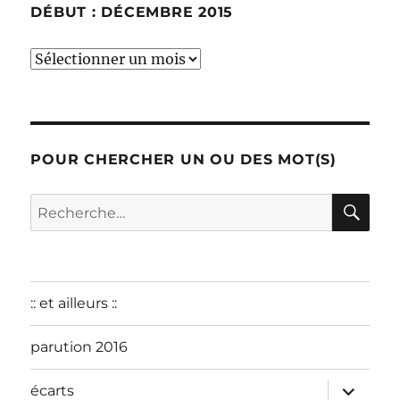
DÉBUT : DÉCEMBRE 2015
début
:
décembre
2015
POUR CHERCHER UN OU DES MOT(S)
RE
Recherche
pour :
:: et ailleurs ::
parution 2016
ouvrir
écarts