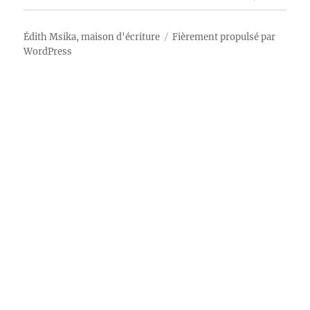
le
sous-
menu
Édith Msika, maison d'écriture
Fièrement propulsé par
WordPress