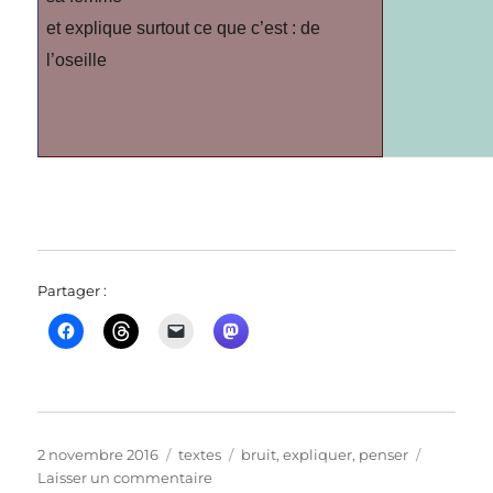
et explique surtout ce que c’est : de
l’oseille
Partager :
Publié
Catégories
Étiquettes
2 novembre 2016
textes
bruit
,
expliquer
,
penser
le
sur
Laisser un commentaire