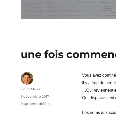
une fois commencé
Vous avez dominé,
Il y a trop de heu
Auteur
Édith Msika
…Qui reviennent e
Publié
3 décembre 2017
Qui disparaissent 
le
Catégories
fragments différés
Les noms des scienc