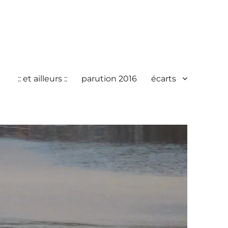
:: et ailleurs ::
parution 2016
écarts