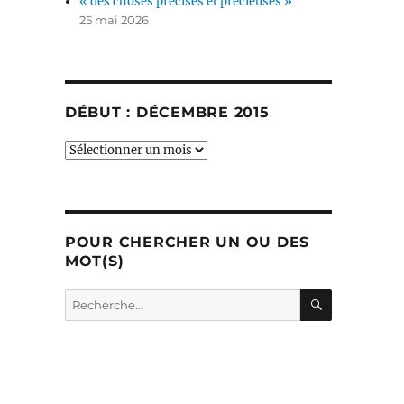
« des choses précises et précieuses »
25 mai 2026
DÉBUT : DÉCEMBRE 2015
début
:
décembre
2015
POUR CHERCHER UN OU DES
MOT(S)
RECHERC
Recherche
pour :