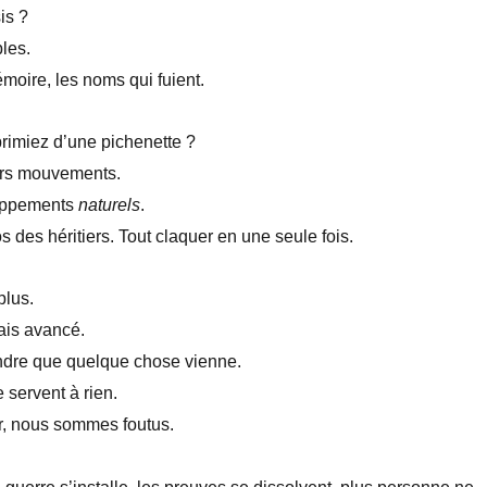
is ?
bles.
oire, les noms qui fuient.
primiez d’une pichenette ?
ers mouvements.
oppements
naturels
.
os des héritiers. Tout claquer en une seule fois.
plus.
ais avancé.
tendre que quelque chose vienne.
 servent à rien.
sûr, nous sommes foutus.