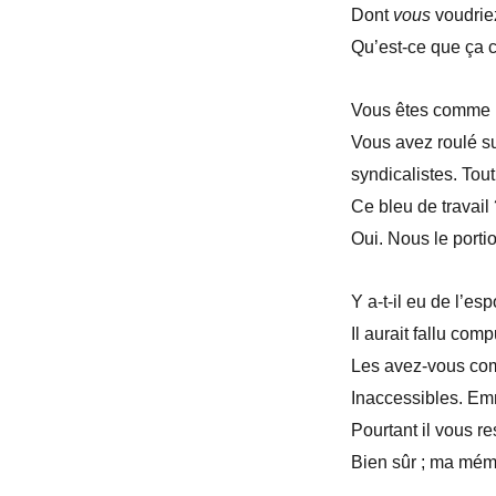
Dont
vous
voudrie
Qu’est-ce que ça 
Vous êtes comme u
Vous avez roulé su
syndicalistes. Tou
Ce bleu de travail
Oui. Nous le porti
Y a-t-il eu de l’esp
Il aurait fallu com
Les avez-vous co
Inaccessibles. Em
Pourtant il vous re
Bien sûr ; ma mémo