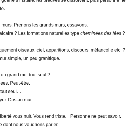
 guerre s’installe, les preuves se dissolvent, plus personne ne
le.
s murs. Prenons les grands murs, essayons.
alcaire ? Les formations naturelles type
cheminées des fées
?
squement oiseaux, ciel, apparitions, discours, mélancolie etc. ?
ur simple, un peu granitique.
un grand mur tout seul ?
ses. Peut-être.
 tout seul…
yer. Dos au mur.
liberté vous nuit. Vous rend triste. Personne ne peut savoir.
 dont nous voudrions parler.