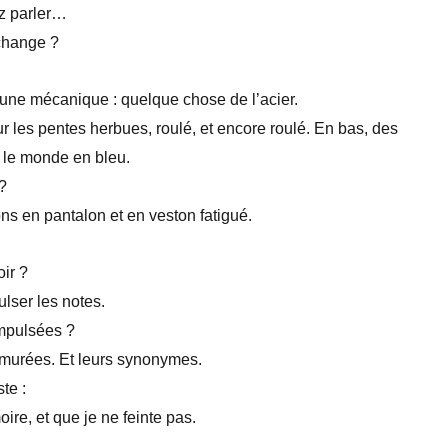
z parler…
change ?
ne mécanique : quelque chose de l’acier.
r les pentes herbues, roulé, et encore roulé. En bas, des
t le monde en bleu.
 ?
ons en pantalon et en veston fatigué.
oir ?
pulser les notes.
mpulsées ?
murées. Et leurs synonymes.
ste :
ire, et que je ne feinte pas.