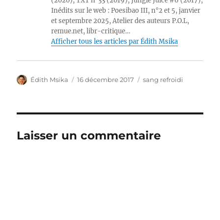
(2020), TXT n°33 (2019), Jungle Juice #6 (2017),
Inédits sur le web : Poesibao III, n°2 et 5, janvier
et septembre 2025, Atelier des auteurs P.O.L,
remue.net, libr-critique…
Afficher tous les articles par Édith Msika
Auteur
Publié
Catégories
Édith Msika
16 décembre 2017
sang refroidi
le
Laisser un commentaire