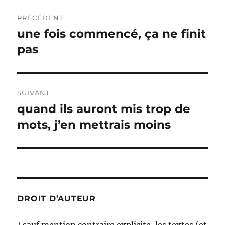
Navigation
PRÉCÉDENT
de
une fois commencé, ça ne finit
Publication
précédente :
pas
l’article
SUIVANT
quand ils auront mis trop de
Publication
suivante :
mots, j’en mettrais moins
DROIT D’AUTEUR