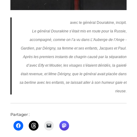
avec le général Dourakine, incipit.
Le général Dourakine s’était mis en route pour la Russie,
accompagné, comme on l’a vu dans L’Auberge de l’Ange ­
Gardien, par Dérigny, sa femme et ses enfants, Jacques et Paul.
Après les premiers instants de chagrin causé par la séparation
d’avec Elfy et Moutier, les visages s’étaient déridés, la gaieté
était revenue, et Mme Dérigny, que le général avait placée dans
sa berline avec les enfants, se laissait aller à son humeur gaie et
rieuse.
Partager :