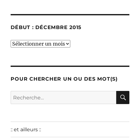
DÉBUT : DÉCEMBRE 2015
début
:
décembre
2015
POUR CHERCHER UN OU DES MOT(S)
RE
Recherche
pour :
:: et ailleurs ::