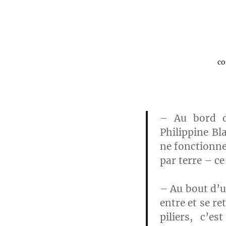
co
– Au bord d’
Philippine Bl
ne fonctionne 
par terre – ce
– Au bout d’u
entre et se r
piliers, c’e