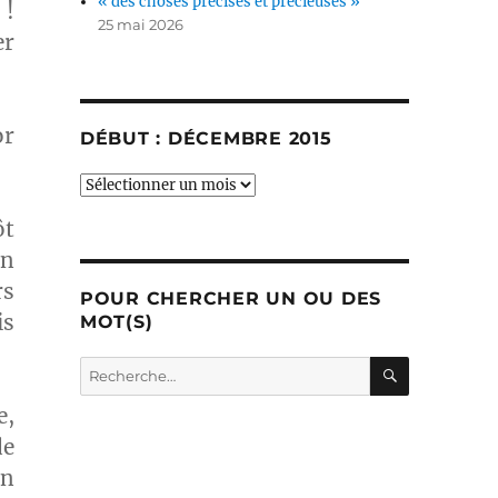
« des choses précises et précieuses »
 !
25 mai 2026
er
or
DÉBUT : DÉCEMBRE 2015
début
:
ôt
décembre
2015
en
rs
POUR CHERCHER UN OU DES
is
MOT(S)
RECHERC
Recherche
pour :
e,
de
en