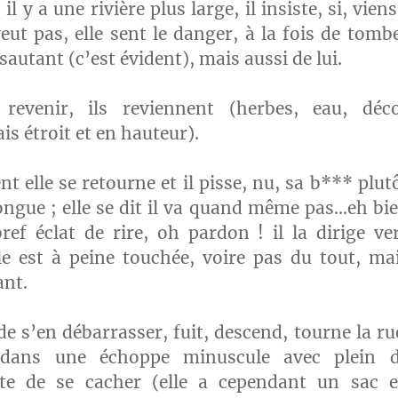
il y a une rivière plus large, il insiste, si, viens
veut pas, elle sent le danger, à la fois de tomb
sautant (c’est évident), mais aussi de lui.
revenir, ils reviennent (herbes, eau, déc
s étroit et en hauteur).
 elle se retourne et il pisse, nu, sa b*** plut
ongue ; elle se dit il va quand même pas…eh bi
ref éclat de rire, oh pardon ! il la dirige ve
lle est à peine touchée, voire pas du tout, ma
ant.
de s’en débarrasser, fuit, descend, tourne la ru
 dans une échoppe minuscule avec plein 
nte de se cacher (elle a cependant un sac 