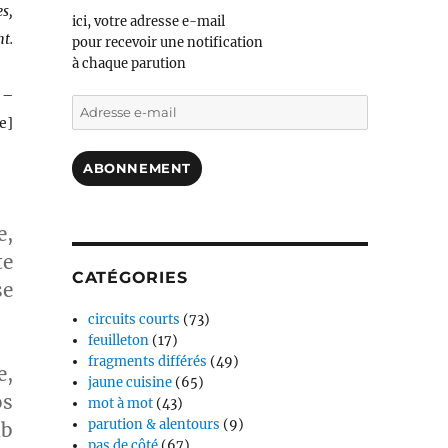
es,
ici, votre adresse e-mail
nt.
pour recevoir une notification
à chaque parution
 –
Adresse
le]
e-
mail
ABONNEMENT
e,
te
CATÉGORIES
se
circuits courts
(73)
feuilleton
(17)
fragments différés
(49)
e,
jaune cuisine
(65)
os
mot à mot
(43)
parution & alentours
(9)
ub
pas de côté
(67)