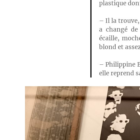
plastique dont
– Il la trouve,
a changé de 
écaille, moch
blond et asse
– Philippine B
elle reprend s