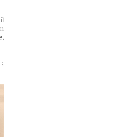
il
en
e,
 ;