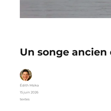
Un songe ancien 
Auteur
Édith Msika
Publié
15 juin 2026
le
Catégories
textes