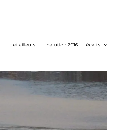
:: et ailleurs ::
parution 2016
écarts