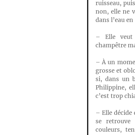
ruisseau, puis 
non, elle ne 
dans l’eau en 
– Elle veut 
champêtre mai
– À un moment
grosse et obl
si, dans un b
Philippine, e
c’est trop chi
– Elle décide 
se retrouve
couleurs, te