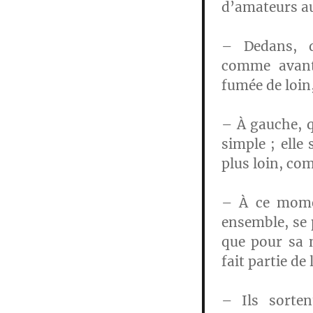
d’amateurs a
– Dedans, d
comme avant,
fumée de loin
– À gauche, 
simple ; elle
plus loin, co
– À ce momen
ensemble, se p
que pour sa n
fait partie de 
– Ils sorte