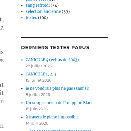
sang refroidi
(54)
sélection ancienne
(39)
textes
(100)
t,
la
DERNIERS TEXTES PARUS
is
es
CANICULE 4 (échos de 2003)
28 juillet 2026
CANICULE 1, 2, 3
19 juillet 2026
nt
je ne voudrais plus ne pas (sauf si)
it
8 juillet 2026
ui
Un songe ancien de Philippine Blanc
15 juin 2026
à travers le piano impossible
14 juin 2026
un