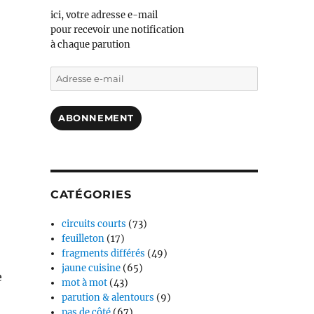
ici, votre adresse e-mail
pour recevoir une notification
à chaque parution
Adresse
e-
mail
ABONNEMENT
CATÉGORIES
circuits courts
(73)
feuilleton
(17)
fragments différés
(49)
jaune cuisine
(65)
e
mot à mot
(43)
parution & alentours
(9)
pas de côté
(67)