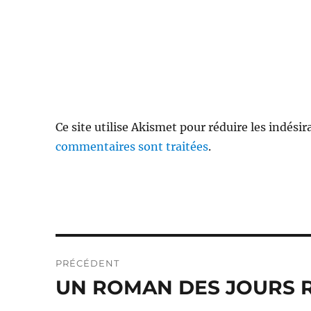
Ce site utilise Akismet pour réduire les indésir
commentaires sont traitées
.
Navigation
PRÉCÉDENT
de
UN ROMAN DES JOURS RA
Publication
précédente :
l’article