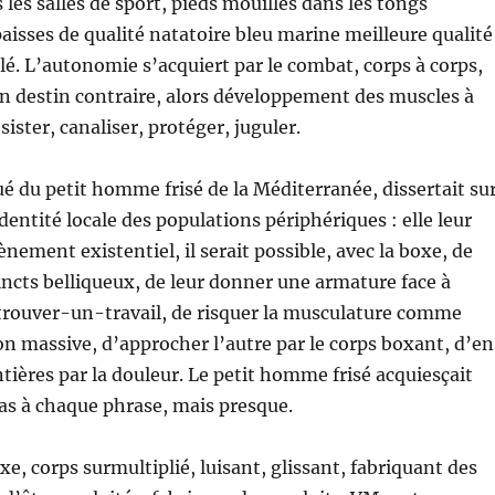
les salles de sport, pieds mouillés dans les tongs
paisses de qualité natatoire bleu marine meilleure qualité
. L’autonomie s’acquiert par le combat, corps à corps,
n destin contraire, alors développement des muscles à
ister, canaliser, protéger, juguler.
é du petit homme frisé de la Méditerranée, dissertait su
entité locale des populations périphériques : elle leur
ènement existentiel, il serait possible, avec la boxe, de
tincts belliqueux, de leur donner une armature face à
 trouver-un-travail, de risquer la musculature comme
n massive, d’approcher l’autre par le corps boxant, d’en
ntières par la douleur. Le petit homme frisé acquiesçait
s à chaque phrase, mais presque.
xe, corps surmultiplié, luisant, glissant, fabriquant des