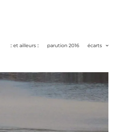
:: et ailleurs ::
parution 2016
écarts