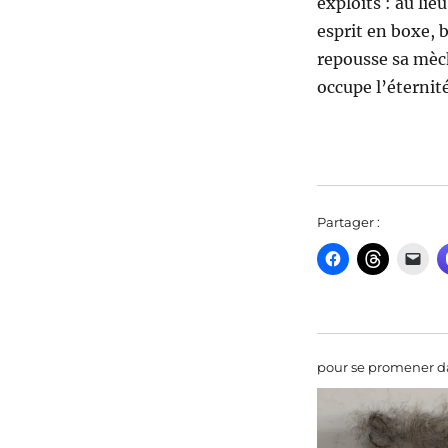
exploits : au lie
esprit en boxe, b
repousse sa mèch
occupe l’éternit
Partager :
pour se promener da