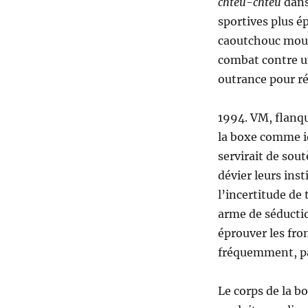
chteu-chteu
dans 
sportives plus é
caoutchouc moulé
combat contre u
outrance pour rés
1994. VM, flanqu
la boxe comme id
servirait de sout
dévier leurs ins
l’incertitude de
arme de séductio
éprouver les fro
fréquemment, pa
Le corps de la bo