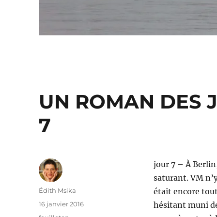
UN ROMAN DES J
7
jour 7 – À Berlin
saturant. VM n’y
Auteur
Édith Msika
était encore tou
Publié
16 janvier 2016
hésitant muni de 
le