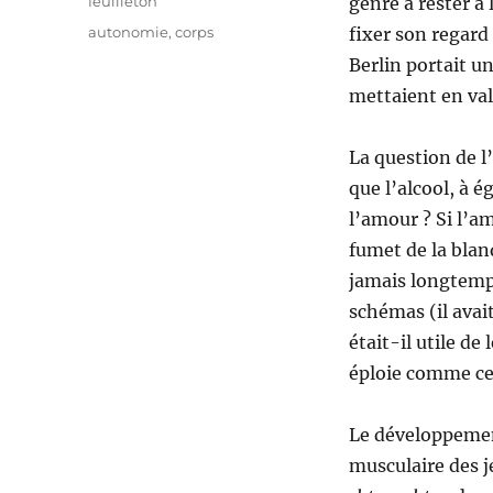
Catégories
feuilleton
genre à rester à 
Étiquettes
autonomie
,
corps
fixer son regard 
Berlin portait un
mettaient en val
La question de l
que l’alcool, à é
l’amour ? Si l’am
fumet de la blan
jamais longtemps
schémas (il ava
était-il utile de
éploie comme cer
Le développement
musculaire des je