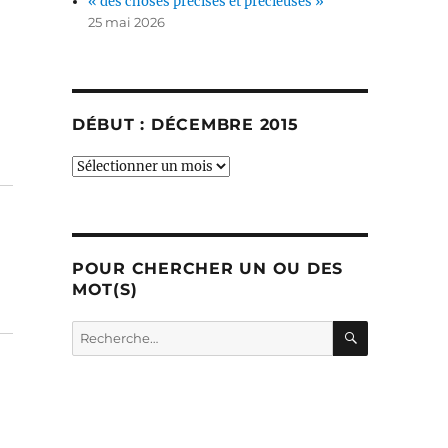
« des choses précises et précieuses »
25 mai 2026
DÉBUT : DÉCEMBRE 2015
début
:
décembre
2015
POUR CHERCHER UN OU DES
MOT(S)
RECHERC
Recherche
pour :