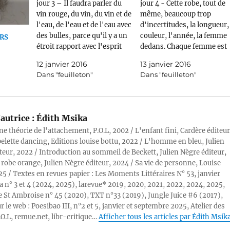
jour 3 – Il faudra parler du
jour 4 - Cette robe, tout de
vin rouge, du vin, du vin et de
même, beaucoup trop
l'eau, de l'eau et de l'eau avec
d'incertitudes, la longueur, 
des bulles, parce qu'il y a un
couleur, l'année, la femme
RS
étroit rapport avec l'esprit
dedans. Chaque femme est
(des fois j'ai de l'esprit, des
une incertitude, il (VM ?)
12 janvier 2016
13 janvier 2016
fois j'en ai pas, dit-elle,
l'avait suffisamment lu che
Dans "feuilleton"
Dans "feuilleton"
espiègle, à l'autre) ; (oui je…
les postmodernes, il lisait l
femme, la robe, tandis que 
robe et la femme se
prélassaient, unies bien…
autrice :
Édith Msika
ne théorie de l'attachement, P.O.L, 2002 / L'enfant fini, Cardère éditeur
pelette dancing, Editions louise bottu, 2022 / L'homme en bleu, Julien
teur, 2022 / Introduction au sommeil de Beckett, Julien Nègre éditeur,
 robe orange, Julien Nègre éditeur, 2024 / Sa vie de personne, Louise
25 / Textes en revues papier : Les Moments Littéraires N° 53, janvier
a n° 3 et 4 (2024, 2025), larevue* 2019, 2020, 2021, 2022, 2024, 2025,
 St Ambroise n° 45 (2020), TXT n°33 (2019), Jungle Juice #6 (2017),
r le web : Poesibao III, n°2 et 5, janvier et septembre 2025, Atelier des
.O.L, remue.net, libr-critique…
Afficher tous les articles par Édith Msik