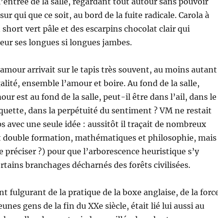
l’entrée de la salle, regardant tout autour sans pouvoir
sur qui que ce soit, au bord de la fuite radicale. Carola à
 short vert pâle et des escarpins chocolat clair qui
eur ses longues si longues jambes.
’amour arrivait sur le tapis très souvent, au moins autant
galité, ensemble l’amour et boire. Au fond de la salle,
our est au fond de la salle, peut-il être dans l’ail, dans le
quette, dans la perpétuité du sentiment ? VM ne restait
 avec une seule idée : aussitôt il traçait de nombreux
it double formation, mathématiques et philosophie, mais
 le préciser ?) pour que l’arborescence heuristique s’y
tains branchages décharnés des forêts civilisées.
 fulgurant de la pratique de la boxe anglaise, de la forc
unes gens de la fin du XXe siècle, était lié lui aussi au