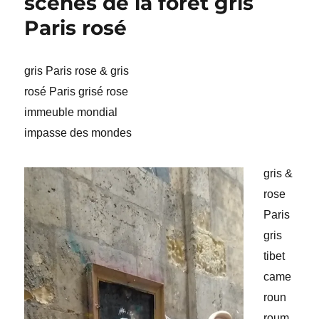
scènes de la forêt gris
Paris rosé
gris Paris rose & gris
rosé Paris grisé rose
immeuble mondial
impasse des mondes
g
ris &
rose
Paris
gris
tibet
came
roun
roum