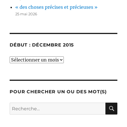
« des choses précises et précieuses »
25 mai 2026
DÉBUT : DÉCEMBRE 2015
début
:
décembre
2015
POUR CHERCHER UN OU DES MOT(S)
RE
Recherche
pour :