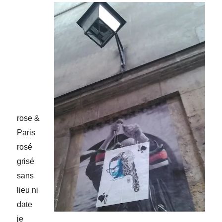
rose &
Paris
rosé
grisé
sans
lieu ni
date
je