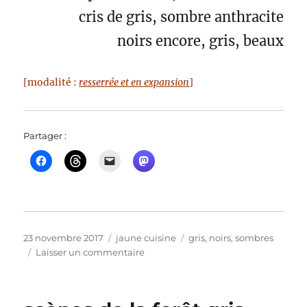
cris de gris, sombre anthracite
noirs encore, gris, beaux
[modalité :
resserrée et en expansion
]
Partager :
Publié
Catégories
Étiquettes
23 novembre 2017
jaune cuisine
gris
,
noirs
,
sombres
le
sur
Laisser un commentaire
jours
de
retrait