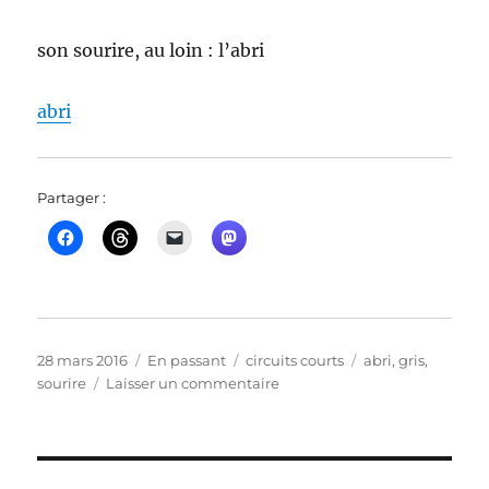
son sourire, au loin : l’abri
abri
Partager :
Publié
Format
Catégories
Étiquettes
28 mars 2016
En passant
circuits courts
abri
,
gris
,
le
sur
sourire
Laisser un commentaire
son
sourire