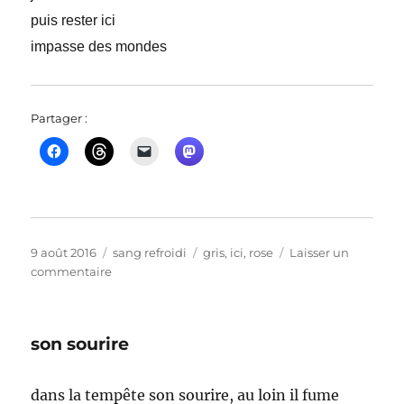
puis rester ici
impasse des mondes
Partager :
Publié
Catégories
Étiquettes
9 août 2016
sang refroidi
gris
,
ici
,
rose
Laisser un
le
sur
commentaire
scènes
de
la
son sourire
forêt
gris
Paris
dans la tempête son sourire, au loin il fume
rosé