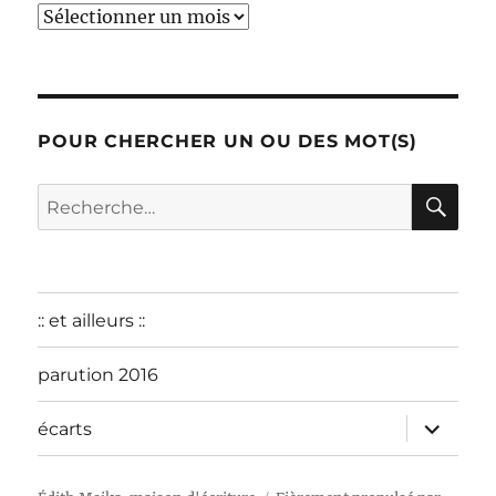
début
:
décembre
2015
POUR CHERCHER UN OU DES MOT(S)
RE
Recherche
pour :
:: et ailleurs ::
parution 2016
ouvrir
écarts
le
sous-
menu