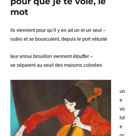
pour que je te voie, le
mot
ils viennent pour qu’il y en ait un et un seul –
rudes et se bousculent, depuis le port vétuste
leur ennui brouillon viennent étouffer –
se séparent au seuil des maisons colorées
un
e
vo
lut
e
oc