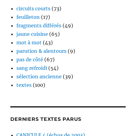
circuits courts
(73)
feuilleton
(17)
fragments différés
(49)
jaune cuisine
(65)
mot à mot
(43)
parution & alentours
(9)
pas de côté
(67)
sang refroidi
(54)
sélection ancienne
(39)
textes
(100)
DERNIERS TEXTES PARUS
CANICULE 4 (échos de 2003)