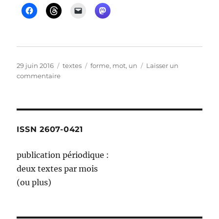
Publié
Catégories
Étiquettes
29 juin 2016
textes
forme
,
mot
,
un
Laisser un
le
sur
commentaire
pour
que
je
te
voie,
ISSN 2607-0421
le
mot
publication périodique :
deux textes par mois
(ou plus)