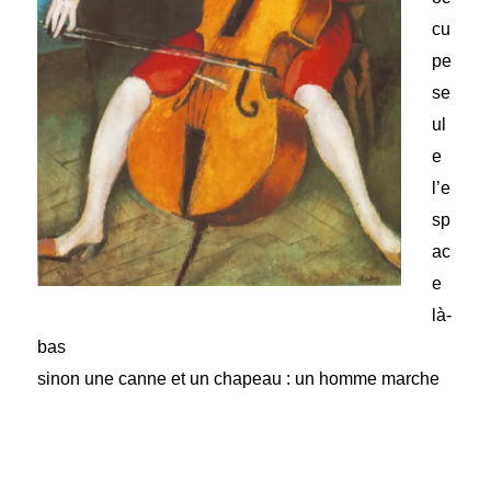
cu
pe
se
ul
e
l’e
sp
ac
e
là-
bas
sinon une canne et un chapeau : un homme marche